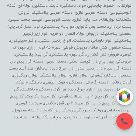
نوارنقاله، خطوط جابجایی مواد، دستگیره ثابت, دستگیره لوله ای, فلکه
آلومینیومی, دسته اهرمی فلزی, دسته اهرمی پلاستیک, فروش
متعلقات نوارنقاله, سه پایه فلزی, بست اتوبوسی, قیمت بست سینی,
بست نرده ای, بست بغل کانوایر, دو پایه پلاستیکی, لوله سبز گرد, پایه
مفصلی پلاستیک, درپوش لوله, اتصال دو فریم, نوار زیر زنجیر
پلاستیکی, نوار ناودانی پلاستیک, انواع زنجیر استیل, واشر سیلیکون,
بست سلفون کش طاقه, درپوش قوطی, مهره ته لوله ارزان, مهره ته
قوطی, فروش قفل فشاری, گل مهره پلاستیکی, گل پیچ پلاستیکی,
خروسکی چهار پرچ دار, قیمت المکی, دسته مچی, دسته فرز پیچ دار,
دسته فرز مهره دار, زنجیر مدول دار, چرخ دنده, یاتاقان ضد آب, بست
سنسور, یاتاقان کشوئی, لولای فلزی, لولای پلاستیک, لولای ریگلاژی,
فروش فلکه, دسته فرمانی, دستگیره توکار بیضی, دستگیره توکار
مستطیل, روبند پنل ارزان, چرخ دنده هرزگرد, دستگیره باکالیت, گل
مهره سه پر, گل پیچ 3 پر, اتصالات قوطی, گل مهره باکالیت, گل پیچ
باکالیت, گل پیچ دو پر, گل مهره 2 پر, قفل مگنتی, سردنده قوطی,
سردنده بادامی, رولیک بلبرینگی, رولیک بین کانوایر, دسته هندویل,
خطوط انتقال قدرت، خطوط بسته بندی و چاپ بکار رفته و شناخته
شده است.