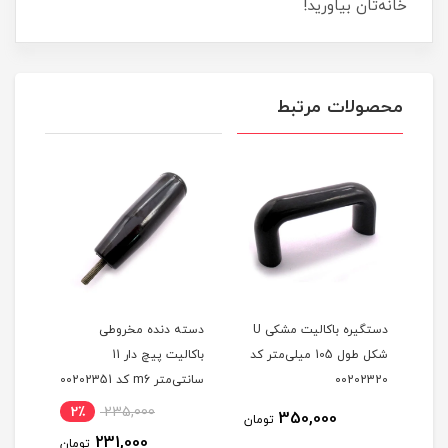
خانه‌تان بیاورید!
محصولات مرتبط
دستگیره باکالیت مشکی U
دسته دنده مخروطی
دسته
شکل طول 105 میلی‌متر کد
باکالیت پیچ دار 11
پیچ دار m8 
00202320
سانتی‌متر m6 کد 00202351
نام
2٪
235,000
4
350,000
تومان
231,000
مان
تومان