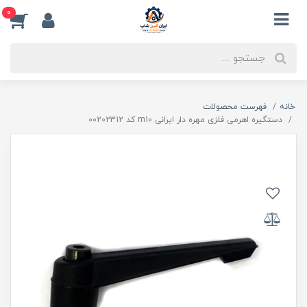
0
خانه
فهرست محصولات
دستگیره اهرمی فلزی مهره دار ایرانی m10 کد 00202312