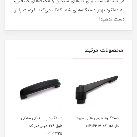
می‌کند. مناسب برای کارهای سنگین و محیط‌های صنعتی،
به عملکرد بهتر دستگاه‌های شما کمک می‌کند. فرصت را از
دست ندهید!
محصولات مرتبط
ه
دستگیره اهرمی فلزی مهره
دستگیره پلاستیکی مشکی
دستگ
تر کد
دار m8 کد 00202313
طول 209 میلی‌متر کد
335
00202325