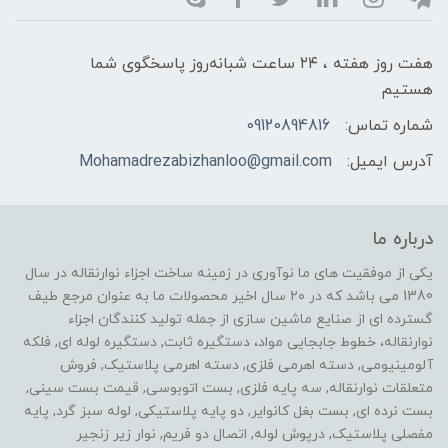
هفت روز هفته ، ۲۴ ساعت شبانه‌روز پاسخگوی شما
هستیم
شماره تماس:
09120894816
آدرس ایمیل:
Mohamadrezabizhanloo@gmail.com
درباره ما
یکی از موفقیت های ما نوآوری در زمینه ساخت اجزاء نوارنقاله در سال
1380 می باشد که در ۲۰ سال اخیر محصولات ما به عنوان مرجع طیف
گسترده ای از صنایع ماشین سازی از جمله تولید کنندگان اجزاء
نوارنقاله، خطوط جابجایی مواد، دستگیره ثابت, دستگیره لوله ای, فلکه
آلومینیومی, دسته اهرمی فلزی, دسته اهرمی پلاستیک, فروش
متعلقات نوارنقاله, سه پایه فلزی, بست اتوبوسی, قیمت بست سینی,
بست نرده ای, بست بغل کانوایر, دو پایه پلاستیکی, لوله سبز گرد, پایه
مفصلی پلاستیک, درپوش لوله, اتصال دو فریم, نوار زیر زنجیر