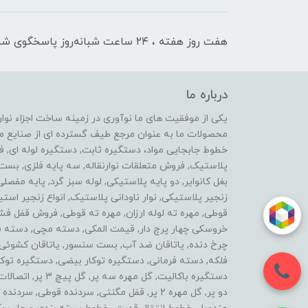
هفت روز هفته ، ۲۴ ساعت شبانه‌روز پاسخگوی شما هستیم
درباره ما
محصولات ما به عنوان مرجع طیف گسترده ای از صنایع ماشی
خطوط جابجایی مواد، دستگیره ثابت, دستگیره لوله ای, 
پلاستیک, فروش متعلقات نوارنقاله, سه پایه فلزی, ب
بغل کانوایر, دو پایه پلاستیکی, لوله سبز گرد, پایه مفصل
زنجیر پلاستیکی, نوار ناودانی پلاستیک, انواع زنجیر 
قوطی, مهره ته لوله ارزان, مهره ته قوطی, فروش قفل فش
خروسکی چهار پرچ دار, قیمت المکی, دسته مچی, دسته فرز 
چرخ دنده, یاتاقان ضد آب, بست سنسور, یاتاقان کشوئی, ل
فلکه, دسته فرمانی, دستگیره توکار بیضی, دستگیره توکار
دستگیره باکالیت, گ
دو پر, گل مهره 2 پر, قفل مگنتی, سردنده قوطی,