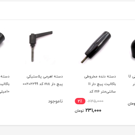
دسته اهرمی پلاستیکی
دسته دنده مخروطی
دسته 
پیچ دار m8 کد 00202299
باکالیت سوراخ دار قطر
10میلی‌متر طول 8.5
سانتی‌متر کد 00202387
کد 00202387
ناموجود
7٪
150,000
2٪
140,000
ومان
تومان