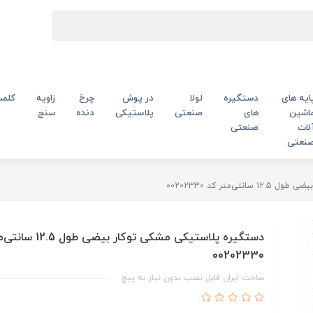
ایه های
دستگیره
لولا
در پوش
چرخ
زاویه
کلم
اشین
های
صنعتی
پلاستیکی
دنده
سنج
لات
صنعتی
نعتی
‌متر کد 00202330
دستگیره پلاستیکی مشکی توکار بی
00202330
ساخت ایران قابل نصب بدون نیاز به پیچ