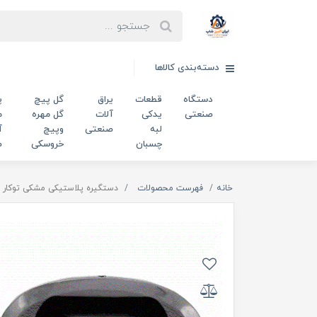
دسته‌بندی کالاها
دستگاه
قطعات
یراق
گل پیچ
پ
صنعتی
یدکی
آلات
گل مهره
م
لبه
صنعتی
وپیچ
آ
چسبان
خروسکی
ص
خانه
فهرست محصولات
دستگیره پلاستیکی مشکی توکار بیضی طول 12.5 سانتی