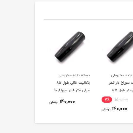
دنده مخروطی
دسته اهرمی پلاستیکی
دستگیره پلاستیکی مشک
باکالیت خالی طول 85
پیچ دار m6 کد 00202298
طول 108 میلی‌متر خارج
میلی متر قطر سوراخ 10
کد 00202326
ناموجود
6٪
192,000
140,000
تومان
182,000
تومان