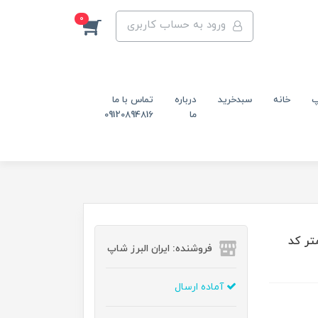
0
ورود به حساب کاربری
پ
خانه
سبدخرید
درباره
تماس با ما
ما
09120894816
ضی طول 12.5 سانتی‌متر کد
فروشنده: ایران البرز شاپ
آماده ارسال