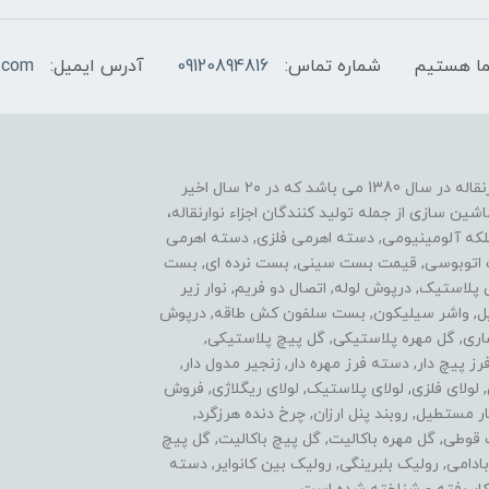
شماره تماس:
09120894816
آدرس ایمیل:
.com
یکی از موفقیت های ما نوآوری در زمینه ساخت اجزاء نوارنقاله در سال 1380 می باشد که در ۲۰ سال اخیر
ن سازی از جمله تولید کنندگان اجزاء نوارنقاله،
فلکه آلومینیومی, دسته اهرمی فلزی, دسته اهرمی
ست اتوبوسی, قیمت بست سینی, بست نرده ای, بست
ی پلاستیک, درپوش لوله, اتصال دو فریم, نوار زیر
استیل, واشر سیلیکون, بست سلفون کش طاقه, درپوش
اری, گل مهره پلاستیکی, گل پیچ پلاستیکی,
پیچ دار, دسته فرز مهره دار, زنجیر مدول دار,
ولای فلزی, لولای پلاستیک, لولای ریگلاژی, فروش
 مستطیل, روبند پنل ارزان, چرخ دنده هرزگرد,
ل مهره سه پر, گل پیچ 3 پر, اتصالات قوطی, گل مهره باکالیت, گل پیچ باکالیت, گل پیچ
 سردنده بادامی, رولیک بلبرینگی, رولیک بین کانوایر, دسته