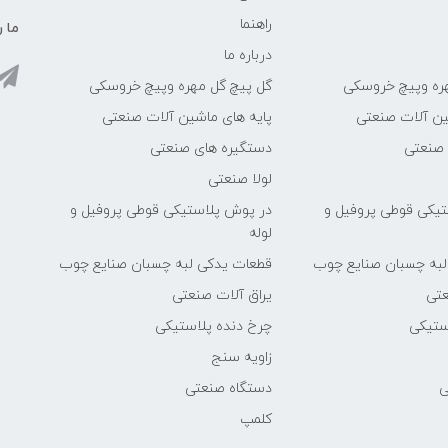
راهنما
ما ر
درباره ما
ره وپیچ خروسکی
گل پیچ گل مهره وپیچ خروسکی
ین آلات صنعتی
پایه های ماشین آلات صنعتی
 صنعتی
دستگیره های صنعتی
لولا صنعتی
یکی قوطی پروفیل و
در پوش پلاستیکی قوطی پروفیل و
لوله
لبه چسبان صنایع چوب
قطعات یدکی لبه چسبان صنایع چوب
عتی
یراق آلات صنعتی
ستیکی
چرخ دنده پلاستیکی
زاویه سنج
ی
دستگاه صنعتی
کلمپ