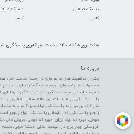
دستگاه صنعتی
دستگاه صنعت
کلمپ
کلمپ
هفت روز هفته ، ۲۴ ساعت شبانه‌روز پاسخگوی شما هستیم
درباره ما
محصولات ما به عنوان مرجع طیف گسترده ای از صنایع ماشی
خطوط جابجایی مواد، دستگیره ثابت, دستگیره لوله ای, 
پلاستیک, فروش متعلقات نوارنقاله, سه پایه فلزی, ب
بغل کانوایر, دو پایه پلاستیکی, لوله سبز گرد, پایه مفصل
زنجیر پلاستیکی, نوار ناودانی پلاستیک, انواع زنجیر 
قوطی, مهره ته لوله ارزان, مهره ته قوطی, فروش قفل فش
خروسکی چهار پرچ دار, قیمت المکی, دسته مچی, دسته فرز 
چرخ دنده, یاتاقان ضد آب, بست سنسور, یاتاقان کشوئی, ل