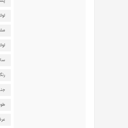
پشت
لول
مشخ
لول
ساخ
رنگ
جنس
طول لول
عرض لو