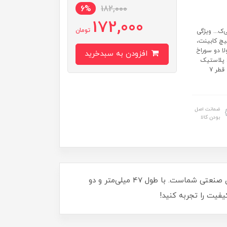
6%
182,000
172,000
تومان
ک... ویژگی
یچ کابینت،
ا دو سوراخ
افزودن به سبدخرید
: پلاستیک
فشرده طول لولا: 47 میلی‌متر عرض لولا: 47 میلی‌متر دارای دو سوراخ باز به قطر 7
ضمانت اصل
بودن کالا
آیا به دنبال لولای مقاوم و سبک هستید؟ لولای صنعتی پلاستیکی مشکی با کد 00202575، انتخابی ایده‌آل برای پروژه‌های صنعتی شماست. با طول 47 میلی‌متر و دو
فیت را تجربه کنید!