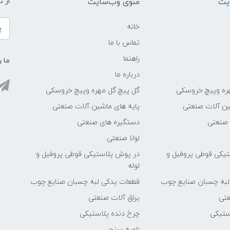
یت
منوی وب‌سایت
از 
خانه
تماس با ما
راهنما
ما ر
درباره ما
ره وپیچ خروسکی
گل پیچ گل مهره وپیچ خروسکی
ین آلات صنعتی
پایه های ماشین آلات صنعتی
 صنعتی
دستگیره های صنعتی
لولا صنعتی
یکی قوطی پروفیل و
در پوش پلاستیکی قوطی پروفیل و
لوله
لبه چسبان صنایع چوب
قطعات یدکی لبه چسبان صنایع چوب
عتی
یراق آلات صنعتی
ستیکی
چرخ دنده پلاستیکی
زاویه سنج