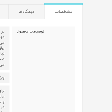
مشخصات
دیدگاه‌ها
در 
توضیحات محصول
مهم
می‌
یرا
نیا
صنع
می‌
ویژ
برا
برا
و ب
می‌