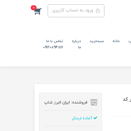
0
ورود به حساب کاربری
پ
خانه
سبدخرید
درباره
تماس با ما
ما
09120894816
ل 47 میلی‌متر کد
فروشنده: ایران البرز شاپ
آماده ارسال