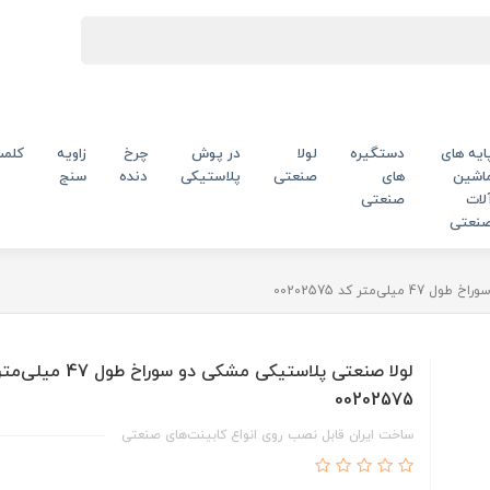
ایه های
دستگیره
لولا
در پوش
چرخ
زاویه
کلم
اشین
های
صنعتی
پلاستیکی
دنده
سنج
لات
صنعتی
نعتی
‌متر کد 00202575
لولا صنعتی پلاستیکی مشکی دو سوراخ طو
00202575
ساخت ایران قابل نصب روی انواع کابینت‌های صنعتی