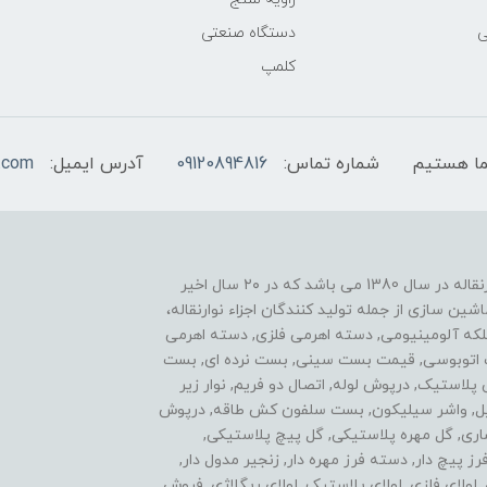
ی
دستگاه صنعتی
کلمپ
شماره تماس:
09120894816
آدرس ایمیل:
.com
یکی از موفقیت های ما نوآوری در زمینه ساخت اجزاء نوارنقاله در سال 1380 می باشد که در ۲۰ سال اخیر
ن سازی از جمله تولید کنندگان اجزاء نوارنقاله،
فلکه آلومینیومی, دسته اهرمی فلزی, دسته اهرمی
ست اتوبوسی, قیمت بست سینی, بست نرده ای, بست
ی پلاستیک, درپوش لوله, اتصال دو فریم, نوار زیر
استیل, واشر سیلیکون, بست سلفون کش طاقه, درپوش
اری, گل مهره پلاستیکی, گل پیچ پلاستیکی,
پیچ دار, دسته فرز مهره دار, زنجیر مدول دار,
ولای فلزی, لولای پلاستیک, لولای ریگلاژی, فروش