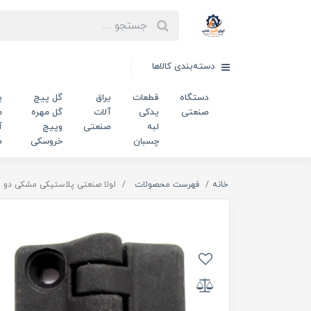
دسته‌بندی کالاها
دستگاه
قطعات
یراق
گل پیچ
پ
صنعتی
یدکی
آلات
گل مهره
م
لبه
صنعتی
وپیچ
آ
چسبان
خروسکی
ص
خانه
فهرست محصولات
لولا صنعتی پلاستیکی مشکی دو سوراخ طول 47 میلی