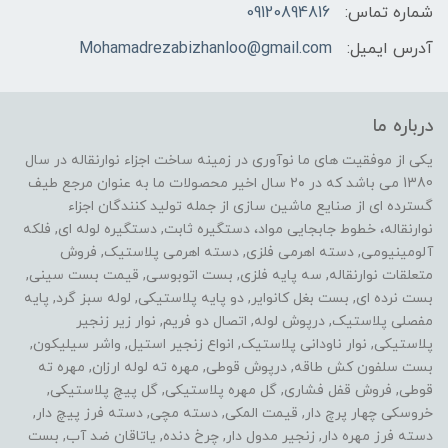
شماره تماس:
09120894816
آدرس ایمیل:
Mohamadrezabizhanloo@gmail.com
درباره ما
یکی از موفقیت های ما نوآوری در زمینه ساخت اجزاء نوارنقاله در سال
1380 می باشد که در ۲۰ سال اخیر محصولات ما به عنوان مرجع طیف
گسترده ای از صنایع ماشین سازی از جمله تولید کنندگان اجزاء
نوارنقاله، خطوط جابجایی مواد، دستگیره ثابت, دستگیره لوله ای, فلکه
آلومینیومی, دسته اهرمی فلزی, دسته اهرمی پلاستیک, فروش
متعلقات نوارنقاله, سه پایه فلزی, بست اتوبوسی, قیمت بست سینی,
بست نرده ای, بست بغل کانوایر, دو پایه پلاستیکی, لوله سبز گرد, پایه
مفصلی پلاستیک, درپوش لوله, اتصال دو فریم, نوار زیر زنجیر
پلاستیکی, نوار ناودانی پلاستیک, انواع زنجیر استیل, واشر سیلیکون,
بست سلفون کش طاقه, درپوش قوطی, مهره ته لوله ارزان, مهره ته
قوطی, فروش قفل فشاری, گل مهره پلاستیکی, گل پیچ پلاستیکی,
خروسکی چهار پرچ دار, قیمت المکی, دسته مچی, دسته فرز پیچ دار,
دسته فرز مهره دار, زنجیر مدول دار, چرخ دنده, یاتاقان ضد آب, بست