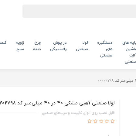
ایه های
دستگیره
لولا
در پوش
چرخ
زاویه
کلم
اشین
های
صنعتی
پلاستیکی
دنده
سنج
لات
صنعتی
نعتی
لولا صنعتی آهنی مشکی 40 در 40 میلی‌متر کد 00202798
قابل نصب روی انواع کابینت‌ و درب‌های صنعتی