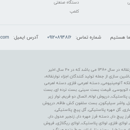
ی
دستگاه صنعتی
کلمپ
شماره تماس:
09120894816
آدرس ایمیل:
.com
یکی از موفقیت های ما نوآوری در زمینه ساخت اجزاء نوارنقاله در سال 1380 می باشد که در ۲۰ سال اخیر
ن سازی از جمله تولید کنندگان اجزاء نوارنقاله،
فلکه آلومینیومی, دسته اهرمی فلزی, دسته اهرمی
ست اتوبوسی, قیمت بست سینی, بست نرده ای, بست
ی پلاستیک, درپوش لوله, اتصال دو فریم, نوار زیر
استیل, واشر سیلیکون, بست سلفون کش طاقه, درپوش
اری, گل مهره پلاستیکی, گل پیچ پلاستیکی,
پیچ دار, دسته فرز مهره دار, زنجیر مدول دار,
ولای فلزی, لولای پلاستیک, لولای ریگلاژی, فروش
 مستطیل, روبند پنل ارزان, چرخ دنده هرزگرد,