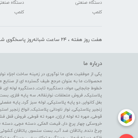
دستگاه صنعتی
دستگاه صنعت
کلمپ
کلمپ
هفت روز هفته ، ۲۴ ساعت شبانه‌روز پاسخگوی شما هستیم
درباره ما
محصولات ما به عنوان مرجع طیف گسترده ای از صنایع ماشی
خطوط جابجایی مواد، دستگیره ثابت, دستگیره لوله ای, 
پلاستیک, فروش متعلقات نوارنقاله, سه پایه فلزی, ب
بغل کانوایر, دو پایه پلاستیکی, لوله سبز گرد, پایه مفصل
زنجیر پلاستیکی, نوار ناودانی پلاستیک, انواع زنجیر 
قوطی, مهره ته لوله ارزان, مهره ته قوطی, فروش قفل فش
خروسکی چهار پرچ دار, قیمت المکی, دسته مچی, دسته فرز 
چرخ دنده, یاتاقان ضد آب, بست سنسور, یاتاقان کشوئی, ل
فلکه, دسته فرمانی, دستگیره توکار بیضی, دستگیره توکار