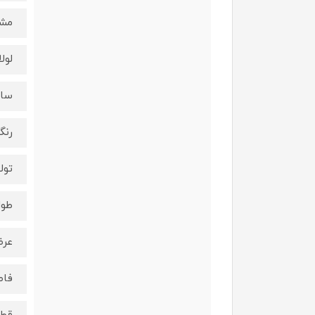
مشخ
لول
ساخ
رنگ
تول
طول لول
عرض لو
فاصله