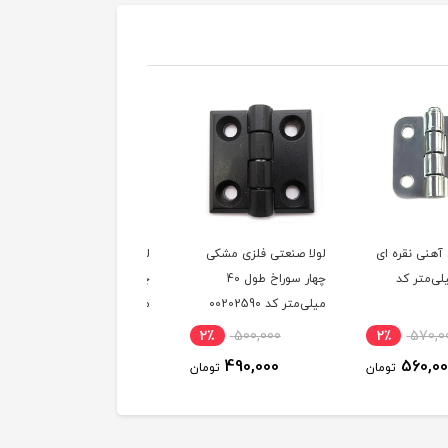
صنعتی فلزی مشکی
لولا صنعتی فلزی نقره‌ای
لولا صنعتی آهنی مشکی
چهار سوراخ طول 40
چهار سوراخ طول 40
50 در 50 میلی‌متر کد
کد 00202590
میلی‌متر کد 00202582
00202796
1٪
327,000
2٪
500,000
2٪
500,000
325,000
490,000
490,000
تومان
تومان
توم