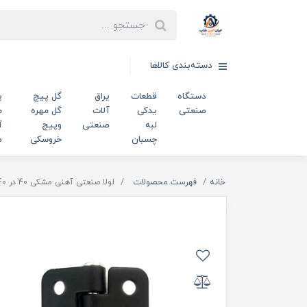
دسته‌بندی کالاها
دستگاه
قطعات
یراق
گل پیچ
پ
صنعتی
یدکی
آلات
گل مهره
م
لبه
صنعتی
وپیچ
آ
چسبان
خروسکی
ص
خانه
فهرست محصولات
لولا صنعتی آهنی مشکی 40 در 40 میلی‌متر کد 00202798