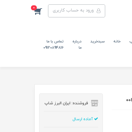
0
ورود به حساب کاربری
پ
خانه
سبدخرید
درباره
تماس با ما
ما
09120894816
فروشنده: ایران البرز شاپ
آماده ارسال