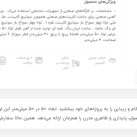
ویژگی‌های محصول
مشخصات: در کارگاه‌های صنعتی از تجهیزات مختلفی استفاده می‌ک... ویژگ
آهنی صنعتی برای ساخت کابینت‌های صنعتی همچون سوئیچ کابینت، علا.
فنی لولا چهار سوراخ باز سوئیچ کابینت نقره ا... لولا چهار سوراخ باز سوئیچ 
ای رنگ علا
عرض لولا: 50 میلی‌متر فاصله پیچ تا پیچ
ضخامت: 3 میلی‌متر
امکان تحویل
امکان
۷ روز ضمانت
اکسپرس
پرداخت در
بازگشت
محل
با لولا صنعتی آهنی نقره‌ای کد 00202795،
ول، پایداری و ظاهری مدرن را همزمان ارائه می‌دهد. همین حالا سفار