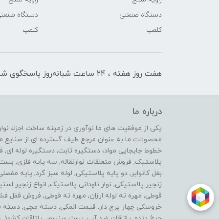
دستگاه صنعتی
دستگاه صنعت
کلمپ
کلمپ
هفت روز هفته ، ۲۴ ساعت شبانه‌روز پاسخگوی شما هستیم
درباره ما
محصولات ما به عنوان مرجع طیف گسترده ای از صنایع ماشی
خطوط جابجایی مواد، دستگیره ثابت, دستگیره لوله ای, 
پلاستیک, فروش متعلقات نوارنقاله, سه پایه فلزی, ب
بغل کانوایر, دو پایه پلاستیکی, لوله سبز گرد, پایه مفصل
زنجیر پلاستیکی, نوار ناودانی پلاستیک, انواع زنجیر 
قوطی, مهره ته لوله ارزان, مهره ته قوطی, فروش قفل فش
خروسکی چهار پرچ دار, قیمت المکی, دسته مچی, دسته فرز 
چرخ دنده, یاتاقان ضد آب, بست سنسور, یاتاقان کشوئی, ل