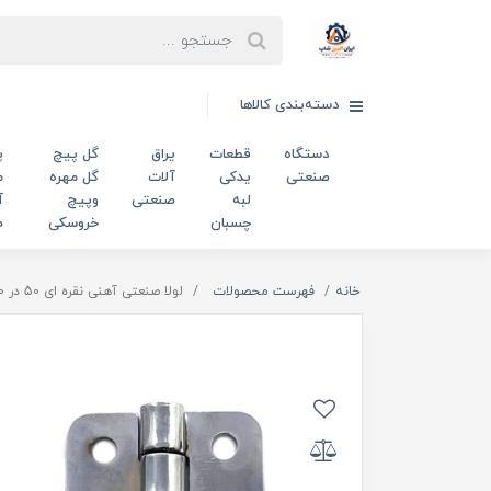
دسته‌بندی کالاها
دستگاه
قطعات
یراق
گل پیچ
پ
صنعتی
یدکی
آلات
گل مهره
م
لبه
صنعتی
وپیچ
آ
چسبان
خروسکی
ص
خانه
فهرست محصولات
لولا صنعتی آهنی نقره ای 50 در 50 میلی‌متر کد 00202795