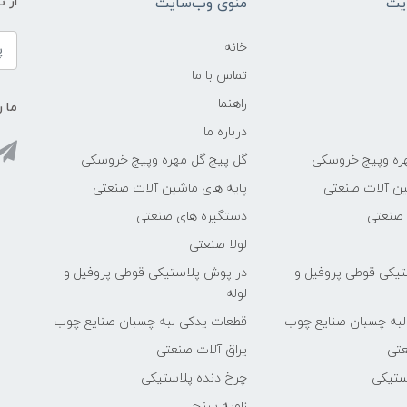
یت
منوی وب‌سایت
از 
خانه
تماس با ما
راهنما
ما ر
درباره ما
ره وپیچ خروسکی
گل پیچ گل مهره وپیچ خروسکی
ین آلات صنعتی
پایه های ماشین آلات صنعتی
 صنعتی
دستگیره های صنعتی
لولا صنعتی
یکی قوطی پروفیل و
در پوش پلاستیکی قوطی پروفیل و
لوله
لبه چسبان صنایع چوب
قطعات یدکی لبه چسبان صنایع چوب
عتی
یراق آلات صنعتی
ستیکی
چرخ دنده پلاستیکی
زاویه سنج