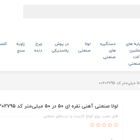
ایه های
دستگیره
لولا
در پوش
چرخ
زاویه
کلم
اشین
های
صنعتی
پلاستیکی
دنده
سنج
لات
صنعتی
نعتی
لولا صنعتی آهنی نقره ای 50 در 50 میلی‌متر کد 00202795
قابل نصب روی انواع کابینت‌ و درب‌های صنعتی