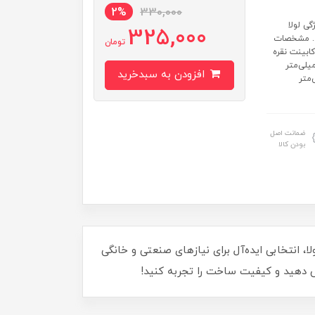
2%
330,000
ی لولا
325,000
.. مشخصات
تومان
کابینت نقره
وه... ساخت ایران رنگ: نقره ای تولید شده از آهن طول لولا: 50 میلی‌متر
افزودن به سبدخرید
: 30 میلی‌متر قطر سوراخ: 6 میلی‌متر
ضمانت اصل
بودن کالا
 استحکام و زیبایی را به پروژه‌های خود ببخشید. ابعاد 50 در 50 میلی‌متر این لولا، انتخابی ایده‌آل برای نیازهای صنعتی و خانگی
ش دهید و کیفیت ساخت را تجربه کنید!