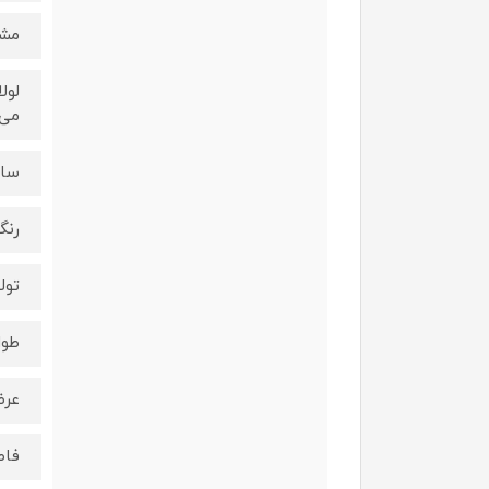
مشخ
لول
می‌
ساخ
رنگ
تول
طول لول
عرض لو
فاصله