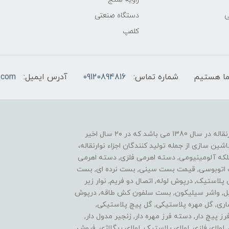
ی
دستگاه صنعتی
کلمپ
شماره تماس:
09120894816
آدرس ایمیل:
.com
یکی از موفقیت های ما نوآوری در زمینه ساخت اجزاء نوارنقاله در سال 1380 می باشد که در ۲۰ سال اخیر
ن سازی از جمله تولید کنندگان اجزاء نوارنقاله،
فلکه آلومینیومی, دسته اهرمی فلزی, دسته اهرمی
ست اتوبوسی, قیمت بست سینی, بست نرده ای, بست
ی پلاستیک, درپوش لوله, اتصال دو فریم, نوار زیر
استیل, واشر سیلیکون, بست سلفون کش طاقه, درپوش
اری, گل مهره پلاستیکی, گل پیچ پلاستیکی,
پیچ دار, دسته فرز مهره دار, زنجیر مدول دار,
ولای فلزی, لولای پلاستیک, لولای ریگلاژی, فروش