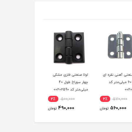
صنعتی فلزی مشکی
لولا صنعتی فلزی نقره‌ای
لولا صنعتی آهنی مشکی
چهار سوراخ طول 40
چهار سوراخ طول 40
50 در 50 میلی‌متر کد
کد 00202590
میلی‌متر کد 00202582
00202796
1٪
327,000
2٪
500,000
2٪
500,000
325,000
490,000
490,000
تومان
تومان
توم