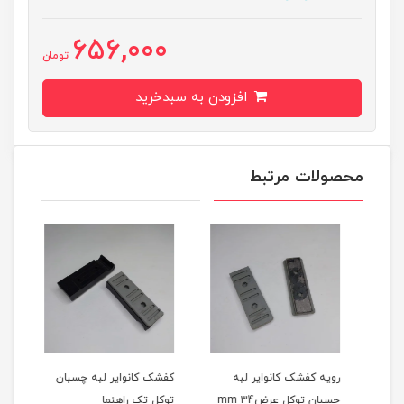
656,000
تومان
افزودن به سبدخرید
محصولات مرتبط
ن
رویه کفشک کانوایر لبه
کفشک کانوایر لبه چسبان
رویه
چسبان توکل عرضmm 34
توکل تک راهنما
چسبان