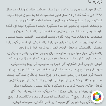
درباره ما
یکی از موفقیت های ما نوآوری در زمینه ساخت اجزاء نوارنقاله در سال
1380 می باشد که در ۲۰ سال اخیر محصولات ما به عنوان مرجع طیف
گسترده ای از صنایع ماشین سازی از جمله تولید کنندگان اجزاء
نوارنقاله، خطوط جابجایی مواد، دستگیره ثابت, دستگیره لوله ای, فلکه
آلومینیومی, دسته اهرمی فلزی, دسته اهرمی پلاستیک, فروش
متعلقات نوارنقاله, سه پایه فلزی, بست اتوبوسی, قیمت بست سینی,
بست نرده ای, بست بغل کانوایر, دو پایه پلاستیکی, لوله سبز گرد, پایه
مفصلی پلاستیک, درپوش لوله, اتصال دو فریم, نوار زیر زنجیر
پلاستیکی, نوار ناودانی پلاستیک, انواع زنجیر استیل, واشر سیلیکون,
بست سلفون کش طاقه, درپوش قوطی, مهره ته لوله ارزان, مهره ته
قوطی, فروش قفل فشاری, گل مهره پلاستیکی, گل پیچ پلاستیکی,
خروسکی چهار پرچ دار, قیمت المکی, دسته مچی, دسته فرز پیچ دار,
دسته فرز مهره دار, زنجیر مدول دار, چرخ دنده, یاتاقان ضد آب, بست
سنسور, یاتاقان کشوئی, لولای فلزی, لولای پلاستیک, لولای ریگلاژی,
فروش فلکه, دسته فرمانی, دستگیره توکار بیضی, دستگیره توکار
مستطیل, روبند پنل ارزان, چرخ دنده هرزگرد, دستگیره باکالیت, گل
مهره سه پر, گل پیچ 3 پر, اتصالات قوطی, گل مهره باکالیت, گل پیچ
باکالیت, گل پیچ دو پر, گل مهره 2 پر, قفل مگنتی, سردنده قوطی,