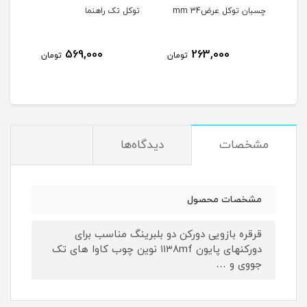
چسبان توکل عرضmm 34
توکل تک راهنما
چسبان
569,000
263,000
مان
تومان
تومان
مشخصات
دیدگاه‌ها
مشخصات محصول
قرقره بازویی دورکن دو بلبرینگ مناسب برای
دورکنهای پایون ۱۱۳۸mf نوین چوب کاوا های تک
جووی و …