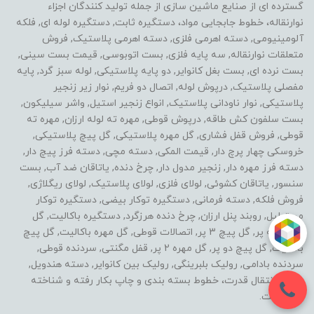
گسترده ای از صنایع ماشین سازی از جمله تولید کنندگان اجزاء
نوارنقاله، خطوط جابجایی مواد، دستگیره ثابت, دستگیره لوله ای, فلکه
آلومینیومی, دسته اهرمی فلزی, دسته اهرمی پلاستیک, فروش
متعلقات نوارنقاله, سه پایه فلزی, بست اتوبوسی, قیمت بست سینی,
بست نرده ای, بست بغل کانوایر, دو پایه پلاستیکی, لوله سبز گرد, پایه
مفصلی پلاستیک, درپوش لوله, اتصال دو فریم, نوار زیر زنجیر
پلاستیکی, نوار ناودانی پلاستیک, انواع زنجیر استیل, واشر سیلیکون,
بست سلفون کش طاقه, درپوش قوطی, مهره ته لوله ارزان, مهره ته
قوطی, فروش قفل فشاری, گل مهره پلاستیکی, گل پیچ پلاستیکی,
خروسکی چهار پرچ دار, قیمت المکی, دسته مچی, دسته فرز پیچ دار,
دسته فرز مهره دار, زنجیر مدول دار, چرخ دنده, یاتاقان ضد آب, بست
سنسور, یاتاقان کشوئی, لولای فلزی, لولای پلاستیک, لولای ریگلاژی,
فروش فلکه, دسته فرمانی, دستگیره توکار بیضی, دستگیره توکار
مستطیل, روبند پنل ارزان, چرخ دنده هرزگرد, دستگیره باکالیت, گل
مهره سه پر, گل پیچ 3 پر, اتصالات قوطی, گل مهره باکالیت, گل پیچ
باکالیت, گل پیچ دو پر, گل مهره 2 پر, قفل مگنتی, سردنده قوطی,
سردنده بادامی, رولیک بلبرینگی, رولیک بین کانوایر, دسته هندویل,
خطوط انتقال قدرت، خطوط بسته بندی و چاپ بکار رفته و شناخته
شده است.