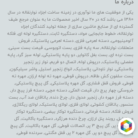
درباره ما
یکی از موفقیت های ما نوآوری در زمینه ساخت اجزاء نوارنقاله در سال
1380 می باشد که در ۲۰ سال اخیر محصولات ما به عنوان مرجع طیف
گسترده ای از صنایع ماشین سازی از جمله تولید کنندگان اجزاء
نوارنقاله، خطوط جابجایی مواد، دستگیره ثابت, دستگیره لوله ای, فلکه
آلومینیومی, دسته اهرمی فلزی, دسته اهرمی پلاستیک, فروش
متعلقات نوارنقاله, سه پایه فلزی, بست اتوبوسی, قیمت بست سینی,
بست نرده ای, بست بغل کانوایر, دو پایه پلاستیکی, لوله سبز گرد, پایه
مفصلی پلاستیک, درپوش لوله, اتصال دو فریم, نوار زیر زنجیر
پلاستیکی, نوار ناودانی پلاستیک, انواع زنجیر استیل, واشر سیلیکون,
بست سلفون کش طاقه, درپوش قوطی, مهره ته لوله ارزان, مهره ته
قوطی, فروش قفل فشاری, گل مهره پلاستیکی, گل پیچ پلاستیکی,
خروسکی چهار پرچ دار, قیمت المکی, دسته مچی, دسته فرز پیچ دار,
دسته فرز مهره دار, زنجیر مدول دار, چرخ دنده, یاتاقان ضد آب, بست
سنسور, یاتاقان کشوئی, لولای فلزی, لولای پلاستیک, لولای ریگلاژی,
فروش فلکه, دسته فرمانی, دستگیره توکار بیضی, دستگیره توکار
مستطیل, روبند پنل ارزان, چرخ دنده هرزگرد, دستگیره باکالیت, گل
مهره سه پر, گل پیچ 3 پر, اتصالات قوطی, گل مهره باکالیت, گل پیچ
باکالیت, گل پیچ دو پر, گل مهره 2 پر, قفل مگنتی, سردنده قوطی,