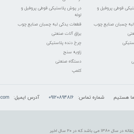
یکی قوطی پروفیل و
در پوش پلاستیکی قوطی پروفیل و
لوله
لبه چسبان صنایع چوب
قطعات یدکی لبه چسبان صنایع چوب
عتی
یراق آلات صنعتی
ستیکی
چرخ دنده پلاستیکی
زاویه سنج
ی
دستگاه صنعتی
کلمپ
شماره تماس:
09120894816
آدرس ایمیل:
.com
یکی از موفقیت های ما نوآوری در زمینه ساخت اجزاء نوارنقاله در سال 1380 می باشد که در ۲۰ سال اخیر