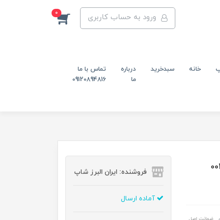
0
ورود به حساب کاربری
پ
خانه
سبدخرید
درباره
تماس با ما
ما
09120894816
فروشنده: ایران البرز شاپ
آماده ارسال
ضمانت اصل