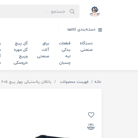
دسته‌بندی کالاها
دستگاه
قطعات
یراق
گل پیچ
پ
صنعتی
یدکی
آلات
گل مهره
م
لبه
صنعتی
وپیچ
آ
چسبان
خروسکی
ص
خانه
فهرست محصولات
یاتاقان پلاستیکی چهار پیچ UCF 205 ضد آب کد 00202649