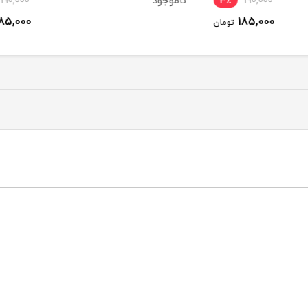
ناموجود
3٪
190,000
3٪
185,000
ومان
تومان