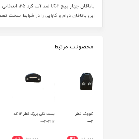
یاتاقان چهار 
این یاتاقان دوام و کارایی را در شرایط سخت تضمی
محصولات مرتبط
 تکی کوچک قطر
بست تکی بزرگ قطر ۱۲ کد
بست سنسور کله قندی
00202131
00202116