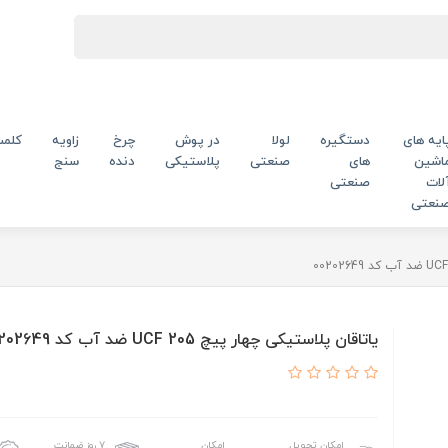
ایه های
دستگیره
لولا
در پوش
چرخ
زاویه
کلم
اشین
های
صنعتی
پلاستیکی
دنده
سنج
لات
صنعتی
نعتی
یاتاقان پلاستیکی چهار پیچ UCF 205 ضد آب کد 00202649
امکان تحویل
امکان
۷ روز ضمانت