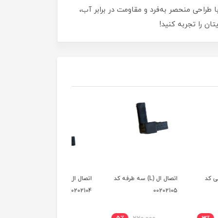
الا هستند. با طراحی منحصر به‌فرد و مقاومت در برابر آب،
ان را تجربه کنید!
اتصال ال (L) سه طرفه کد
اتصال ال ( L) دو طرفه کد
اتصال ال (L )دو طرفه کد
00202104
00202104
002