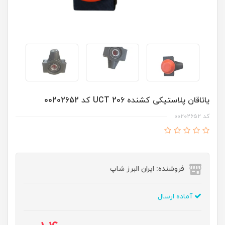
یاتاقان پلاستیکی کشنده UCT 206 کد 00202652
کد ۰۰۲۰۲۶۵۲
فروشنده: ایران البرز شاپ
آماده ارسال