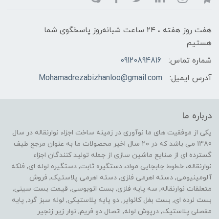
هفت روز هفته ، ۲۴ ساعت شبانه‌روز پاسخگوی شما
هستیم
شماره تماس:
09120894816
آدرس ایمیل:
Mohamadrezabizhanloo@gmail.com
درباره ما
یکی از موفقیت های ما نوآوری در زمینه ساخت اجزاء نوارنقاله در سال
1380 می باشد که در ۲۰ سال اخیر محصولات ما به عنوان مرجع طیف
گسترده ای از صنایع ماشین سازی از جمله تولید کنندگان اجزاء
نوارنقاله، خطوط جابجایی مواد، دستگیره ثابت, دستگیره لوله ای, فلکه
آلومینیومی, دسته اهرمی فلزی, دسته اهرمی پلاستیک, فروش
متعلقات نوارنقاله, سه پایه فلزی, بست اتوبوسی, قیمت بست سینی,
بست نرده ای, بست بغل کانوایر, دو پایه پلاستیکی, لوله سبز گرد, پایه
مفصلی پلاستیک, درپوش لوله, اتصال دو فریم, نوار زیر زنجیر