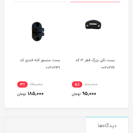
بست تکی کوچک قطر ۱۲کد
بست تکی بزرگ قطر ۱۲ کد
بست سنسور کله قندی کد
بست 
2129
00202131
00202116
نام
3٪
190,000
5٪
100,000
4
185,000
95,000
مان
تومان
تومان
دیدگاه‌ها