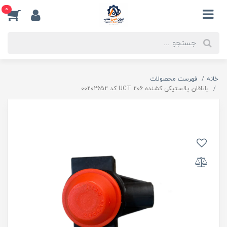
0
خانه
فهرست محصولات
یاتاقان پلاستیکی کشنده UCT 206 کد 00202652