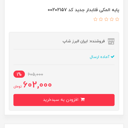
پایه المکی قلابدار جدید کد 00202157
فروشنده: ایران البرز شاپ
آماده ارسال
1%
605,000
602,000
تومان
افزودن به سبدخرید