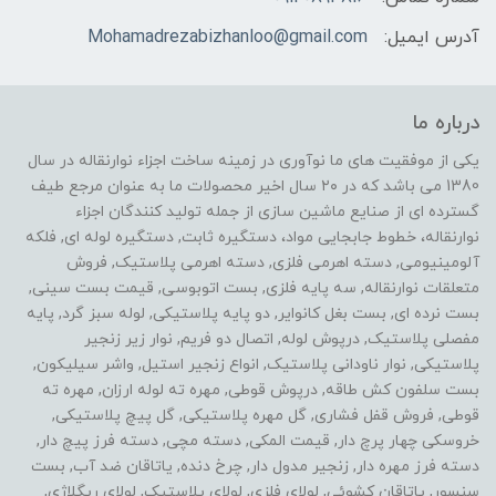
آدرس ایمیل:
Mohamadrezabizhanloo@gmail.com
درباره ما
یکی از موفقیت های ما نوآوری در زمینه ساخت اجزاء نوارنقاله در سال
1380 می باشد که در ۲۰ سال اخیر محصولات ما به عنوان مرجع طیف
گسترده ای از صنایع ماشین سازی از جمله تولید کنندگان اجزاء
نوارنقاله، خطوط جابجایی مواد، دستگیره ثابت, دستگیره لوله ای, فلکه
آلومینیومی, دسته اهرمی فلزی, دسته اهرمی پلاستیک, فروش
متعلقات نوارنقاله, سه پایه فلزی, بست اتوبوسی, قیمت بست سینی,
بست نرده ای, بست بغل کانوایر, دو پایه پلاستیکی, لوله سبز گرد, پایه
مفصلی پلاستیک, درپوش لوله, اتصال دو فریم, نوار زیر زنجیر
پلاستیکی, نوار ناودانی پلاستیک, انواع زنجیر استیل, واشر سیلیکون,
بست سلفون کش طاقه, درپوش قوطی, مهره ته لوله ارزان, مهره ته
قوطی, فروش قفل فشاری, گل مهره پلاستیکی, گل پیچ پلاستیکی,
خروسکی چهار پرچ دار, قیمت المکی, دسته مچی, دسته فرز پیچ دار,
دسته فرز مهره دار, زنجیر مدول دار, چرخ دنده, یاتاقان ضد آب, بست
سنسور, یاتاقان کشوئی, لولای فلزی, لولای پلاستیک, لولای ریگلاژی,