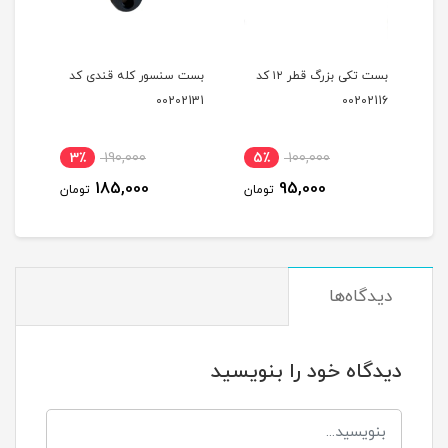
بست تکی کوچک قطر ۱۲کد
بست تکی بزرگ قطر ۱۲ کد
بست سنسور کله قندی کد
بست 
2129
00202131
00202116
نام
3٪
190,000
5٪
100,000
4
185,000
95,000
مان
تومان
تومان
دیدگاه‌ها
دیدگاه خود را بنویسید