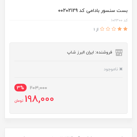
بست سنسور بادامی کد 00202129
کد ۱۰۲۳۰۰
از 1
فروشنده: ایران البرز شاپ
ناموجود
3%
203,000
198,000
تومان