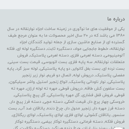
درباره ما
یکی از موفقیت های ما نوآوری در زمینه ساخت اجزاء نوارنقاله در سال
1380 می باشد که در ۲۰ سال اخیر محصولات ما به عنوان مرجع طیف
گسترده ای از صنایع ماشین سازی از جمله تولید کنندگان اجزاء
نوارنقاله، خطوط جابجایی مواد، دستگیره ثابت, دستگیره لوله ای, فلکه
آلومینیومی, دسته اهرمی فلزی, دسته اهرمی پلاستیک, فروش
متعلقات نوارنقاله, سه پایه فلزی, بست اتوبوسی, قیمت بست سینی,
بست نرده ای, بست بغل کانوایر, دو پایه پلاستیکی, لوله سبز گرد, پایه
مفصلی پلاستیک, درپوش لوله, اتصال دو فریم, نوار زیر زنجیر
پلاستیکی, نوار ناودانی پلاستیک, انواع زنجیر استیل, واشر سیلیکون,
بست سلفون کش طاقه, درپوش قوطی, مهره ته لوله ارزان, مهره ته
قوطی, فروش قفل فشاری, گل مهره پلاستیکی, گل پیچ پلاستیکی,
خروسکی چهار پرچ دار, قیمت المکی, دسته مچی, دسته فرز پیچ دار,
دسته فرز مهره دار, زنجیر مدول دار, چرخ دنده, یاتاقان ضد آب, بست
سنسور, یاتاقان کشوئی, لولای فلزی, لولای پلاستیک, لولای ریگلاژی,
فروش فلکه, دسته فرمانی, دستگیره توکار بیضی, دستگیره توکار
مستطیل, روبند پنل ارزان, چرخ دنده هرزگرد, دستگیره باکالیت, گل