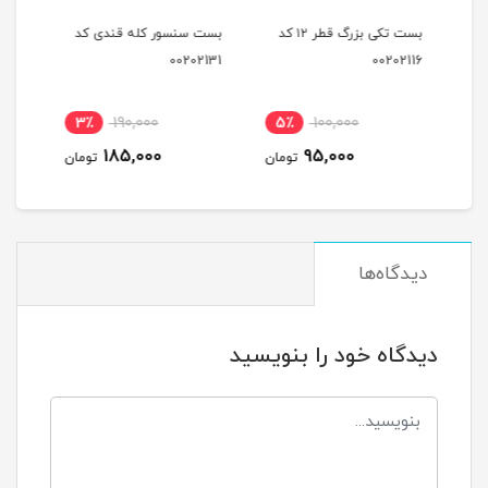
بست تکی کوچک قطر ۱۲کد
بست تکی بزرگ قطر ۱۲ کد
بست سنسور کله قندی کد
بست 
2129
00202131
00202116
نام
3٪
190,000
5٪
100,000
4
185,000
95,000
مان
تومان
تومان
دیدگاه‌ها
دیدگاه خود را بنویسید