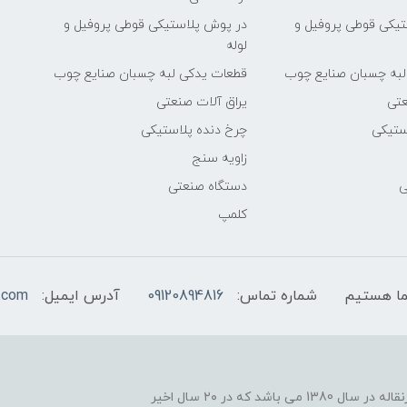
یکی قوطی پروفیل و
در پوش پلاستیکی قوطی پروفیل و
لوله
لبه چسبان صنایع چوب
قطعات یدکی لبه چسبان صنایع چوب
عتی
یراق آلات صنعتی
ستیکی
چرخ دنده پلاستیکی
زاویه سنج
ی
دستگاه صنعتی
کلمپ
شماره تماس:
09120894816
آدرس ایمیل:
.com
یکی از موفقیت های ما نوآوری در زمینه ساخت اجزاء نوارنقاله در سال 1380 می باشد که در ۲۰ سال اخیر