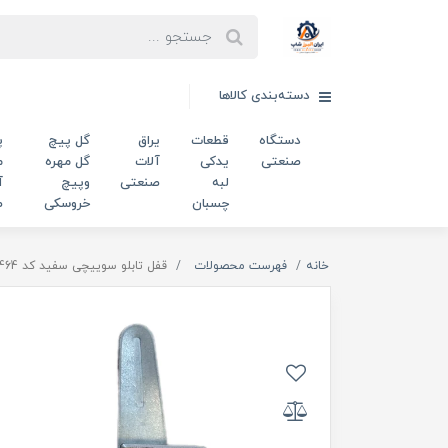
دسته‌بندی کالاها
دستگاه
قطعات
یراق
گل پیچ
پ
صنعتی
یدکی
آلات
گل مهره
م
لبه
صنعتی
وپیچ
آ
چسبان
خروسکی
ص
خانه
فهرست محصولات
قفل تابلو سوییچی سفید کد 00202464