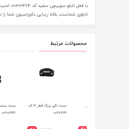
با قفل ت
تابلوی شماست، بلکه زیبایی دکوراسیون شما را نی
محصولات مرتبط
 تکی کوچک قطر
بست تکی بزرگ قطر ۱۲ کد
بست سنسور کله قندی
00202131
00202116