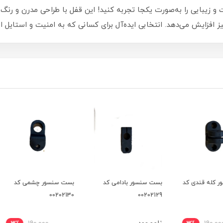
ابلو سوییچی سفید کد 00202464، امنیت و زیبایی را به‌صورت یکجا تجربه کنید! این قفل با طر
ز افزایش می‌دهد. انتخابی ایده‌آل برای کسانی که به امنیت و استایل 
 کد
بست سنسور بادامی کد
بست سنسور چشمی کد
02105
00202130
00202129