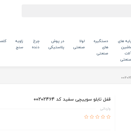
ایه های
دستگیره
لولا
در پوش
چرخ
زاویه
کلم
اشین
های
صنعتی
پلاستیکی
دنده
سنج
لات
صنعتی
نعتی
قفل تابلو سوییچی سفید کد 00202464
وارداتی