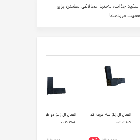
احی مدرن و رنگ سفید جذاب، نه‌تنها محافظی مطمئن برای
اهمیت می‌دهند!
اتصال ال (L) سه طرفه کد
اتصال ال ( L) دو طرفه کد
اتصال ال (L )دو طرفه کد
00202104
00202104
002