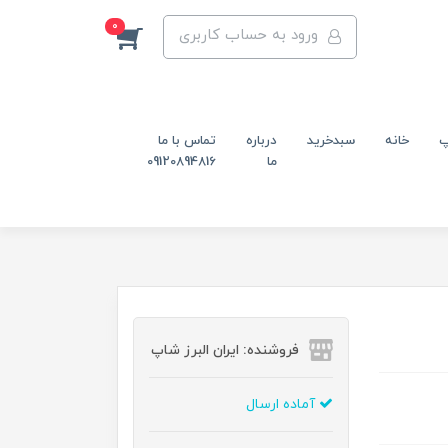
0
ورود به حساب کاربری
پ
خانه
سبدخرید
درباره
تماس با ما
ما
09120894816
فروشنده: ایران البرز شاپ
آماده ارسال