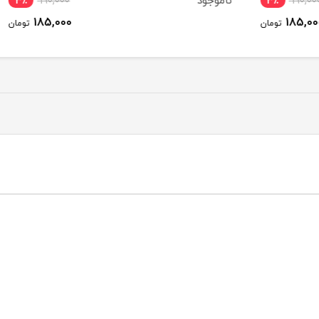
ناموجود
3٪
190,000
3٪
185,000
ومان
تومان