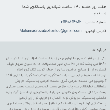
هفت روز هفته ، ۲۴ ساعت شبانه‌روز پاسخگوی شما
هستیم
شماره تماس:
09120894816
آدرس ایمیل:
Mohamadrezabizhanloo@gmail.com
درباره ما
یکی از موفقیت های ما نوآوری در زمینه ساخت اجزاء نوارنقاله در سال
1380 می باشد که در ۲۰ سال اخیر محصولات ما به عنوان مرجع طیف
گسترده ای از صنایع ماشین سازی از جمله تولید کنندگان اجزاء
نوارنقاله، خطوط جابجایی مواد، دستگیره ثابت, دستگیره لوله ای, فلکه
آلومینیومی, دسته اهرمی فلزی, دسته اهرمی پلاستیک, فروش
متعلقات نوارنقاله, سه پایه فلزی, بست اتوبوسی, قیمت بست سینی,
بست نرده ای, بست بغل کانوایر, دو پایه پلاستیکی, لوله سبز گرد, پایه
مفصلی پلاستیک, درپوش لوله, اتصال دو فریم, نوار زیر زنجیر
پلاستیکی, نوار ناودانی پلاستیک, انواع زنجیر استیل, واشر سیلیکون,
بست سلفون کش طاقه, درپوش قوطی, مهره ته لوله ارزان, مهره ته