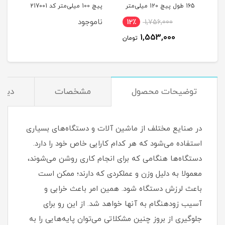
یلی‌متر
165 طول پیچ 120 میلی‌متر
پیچ 100 میلی‌متر کد 217001
میلی‌مت
کد 00202189
ناموجود
12٪
1,756,000
1
1,553,000
مان
تومان
توضیحات محصول
مشخصات
دیدگ
در صنایع مختلف از ماشین آلات و دستگاه‌های بسیاری
استفاده می‌شود که هر کدام کارایی خاص خود را دارد.
دستگاه‌ها هنگامی که برای انجام کاری روشن می‌شوند،
معمولا به دلیل وزن و عملکردی که دارند؛ ممکن است
باعث لرزش دستگاه شود. همین امر باعث خرابی و
آسیب زودهنگام به آنها خواهد شد. از این رو برای
جلوگیری از بروز چنین مشکلاتی می‌توان پایه‌هایی را به