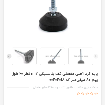
پایه گرد آهنی مفصلی کف پلاستیکی m12 قطر 60 طول
پیچ 80 میلی‌متر کد 00202018
ساخت ایران مناسب ماشین آلات و دستگاه‌های صنعتی