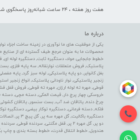
هفت روز هفته ، ۲۴ ساعت شبانه‌روز پاسخگوی شما هستیم
درباره ما
محصولات ما به عنوان مرجع طیف گسترده ای از صنایع ماشی
خطوط جابجایی مواد، دستگیره ثابت, دستگیره لوله ای, 
پلاستیک, فروش متعلقات نوارنقاله, سه پایه فلزی, ب
بغل کانوایر, دو پایه پلاستیکی, لوله سبز گرد, پایه مفصل
زنجیر پلاستیکی, نوار ناودانی پلاستیک, انواع زنجیر 
قوطی, مهره ته لوله ارزان, مهره ته قوطی, فروش قفل فش
خروسکی چهار پرچ دار, قیمت المکی, دسته مچی, دسته فرز 
چرخ دنده, یاتاقان ضد آب, بست سنسور, یاتاقان کشوئی, ل
فلکه, دسته فرمانی, دستگیره توکار بیضی, دستگیره توکار
دستگیره باکالیت, گ
دو پر, گل مهره 2 پر, قفل مگنتی, سردنده قوطی,
هندویل, خطوط انتقال قدرت، خطوط بسته بندی و چاپ بک