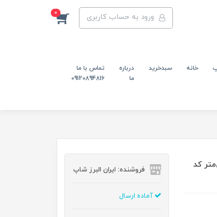
0
ورود به حساب کاربری
پ
خانه
سبدخرید
درباره
تماس با ما
ما
09120894816
لاستیکی m12 قطر 78 میلی‌متر کد
فروشنده: ایران البرز شاپ
آماده ارسال