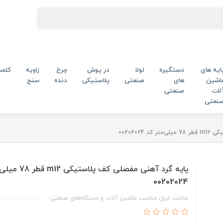
ایه های
دستگیره
لولا
در پوش
چرخ
زاویه
کلم
اشین
های
صنعتی
پلاستیکی
دنده
سنج
لات
صنعتی
نعتی
00202024
پایه گرد آهنی مفصلی کف پ
00202024
ساخت ایران مناسب ماشین آلات و دستگاه‌های صنعتی