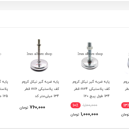
روم
پایه ضربه گیر نیکل کروم
پایه گرد آهنی کف
پایه 
یکی m24 قطر
کف پلاستیکی m16 قطر
پلاستیکی ثابت m22 قطر
پلاستی
134 میلی‌متر کد
125 طول پیچ 130
00202178
میلی‌متر کد 00202084
02070
2٪
700,000
10
760,000
تومان
690,000
ومان
تومان