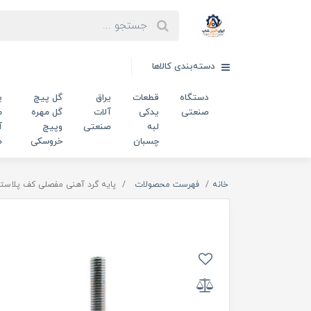
دسته‌بندی کالاها
دستگاه
قطعات
یراق
گل پیچ
پ
صنعتی
یدکی
آلات
گل مهره
م
لبه
صنعتی
وپیچ
آ
چسبان
خروسکی
ص
خانه
فهرست محصولات
پایه گرد آهنی مفصلی کف پلاستیکی m12 قطر 78 میلی‌متر کد 