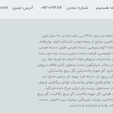
شماره تماس:
09120894816
آدرس ایمیل:
.com
یکی از موفقیت های ما نوآوری در زمینه ساخت اجزاء نوارنقاله در سال 1380 می باشد که در ۲۰ سال اخیر
ن سازی از جمله تولید کنندگان اجزاء نوارنقاله،
فلکه آلومینیومی, دسته اهرمی فلزی, دسته اهرمی
ست اتوبوسی, قیمت بست سینی, بست نرده ای, بست
ی پلاستیک, درپوش لوله, اتصال دو فریم, نوار زیر
استیل, واشر سیلیکون, بست سلفون کش طاقه, درپوش
اری, گل مهره پلاستیکی, گل پیچ پلاستیکی,
پیچ دار, دسته فرز مهره دار, زنجیر مدول دار,
ولای فلزی, لولای پلاستیک, لولای ریگلاژی, فروش
 مستطیل, روبند پنل ارزان, چرخ دنده هرزگرد,
ل مهره سه پر, گل پیچ 3 پر, اتصالات قوطی, گل مهره باکالیت, گل پیچ باکالیت, گل پیچ
 سردنده بادامی, رولیک بلبرینگی, رولیک بین کانوایر, دسته
ار رفته و شناخته شده است.