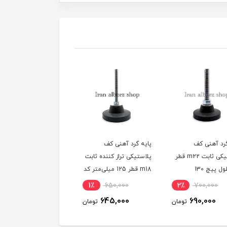
گرد آهنی کف
پایه گرد آهنی ثابت قطر
پایه گرد آهنی کف
کی تراز کننده ثابت
100 میلی‌متر m20 کد
پلاستیکی m16ثابت قطر
m18 قطر 125 میلی‌متر کد
00202075
125 طول پیچ 105می
002
کد 00202054
2٪
590,000
3٪
390,000
1٪
650,000
580,000
380,000
645,000
تومان
تومان
توم