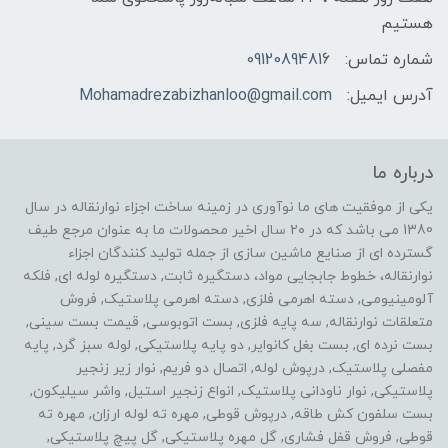
هستیم
شماره تماس:
09120894816
آدرس ایمیل:
Mohamadrezabizhanloo@gmail.com
درباره ما
یکی از موفقیت های ما نوآوری در زمینه ساخت اجزاء نوارنقاله در سال
1380 می باشد که در ۲۰ سال اخیر محصولات ما به عنوان مرجع طیف
گسترده ای از صنایع ماشین سازی از جمله تولید کنندگان اجزاء
نوارنقاله، خطوط جابجایی مواد، دستگیره ثابت, دستگیره لوله ای, فلکه
آلومینیومی, دسته اهرمی فلزی, دسته اهرمی پلاستیک, فروش
متعلقات نوارنقاله, سه پایه فلزی, بست اتوبوسی, قیمت بست سینی,
بست نرده ای, بست بغل کانوایر, دو پایه پلاستیکی, لوله سبز گرد, پایه
مفصلی پلاستیک, درپوش لوله, اتصال دو فریم, نوار زیر زنجیر
پلاستیکی, نوار ناودانی پلاستیک, انواع زنجیر استیل, واشر سیلیکون,
بست سلفون کش طاقه, درپوش قوطی, مهره ته لوله ارزان, مهره ته
قوطی, فروش قفل فشاری, گل مهره پلاستیکی, گل پیچ پلاستیکی,