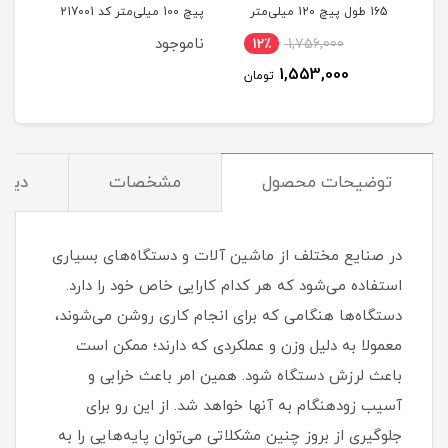
یلی‌متر
165 طول پیچ 120 میلی‌متر
پیچ 100 میلی‌متر کد 217001
میلی‌مت
کد 00202189
ناموجود
12٪
1,756,000
1
1,553,000
مان
تومان
توضیحات محصول
مشخصات
دیدگ
در صنایع مختلف از ماشین آلات و دستگاه‌های بسیاری
استفاده می‌شود که هر کدام کارایی خاص خود را دارد.
دستگاه‌ها هنگامی که برای انجام کاری روشن می‌شوند،
معمولا به دلیل وزن و عملکردی که دارند؛ ممکن است
باعث لرزش دستگاه شود. همین امر باعث خرابی و
آسیب زودهنگام به آنها خواهد شد. از این رو برای
جلوگیری از بروز چنین مشکلاتی می‌توان پایه‌هایی را به