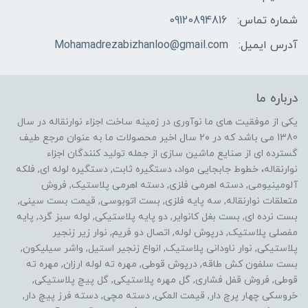
شماره تماس:
09120894816
آدرس ایمیل:
Mohamadrezabizhanloo@gmail.com
درباره ما
یکی از موفقیت های ما نوآوری در زمینه ساخت اجزاء نوارنقاله در سال
1380 می باشد که در ۲۰ سال اخیر محصولات ما به عنوان مرجع طیف
گسترده ای از صنایع ماشین سازی از جمله تولید کنندگان اجزاء
نوارنقاله، خطوط جابجایی مواد، دستگیره ثابت, دستگیره لوله ای, فلکه
آلومینیومی, دسته اهرمی فلزی, دسته اهرمی پلاستیک, فروش
متعلقات نوارنقاله, سه پایه فلزی, بست اتوبوسی, قیمت بست سینی,
بست نرده ای, بست بغل کانوایر, دو پایه پلاستیکی, لوله سبز گرد, پایه
مفصلی پلاستیک, درپوش لوله, اتصال دو فریم, نوار زیر زنجیر
پلاستیکی, نوار ناودانی پلاستیک, انواع زنجیر استیل, واشر سیلیکون,
بست سلفون کش طاقه, درپوش قوطی, مهره ته لوله ارزان, مهره ته
قوطی, فروش قفل فشاری, گل مهره پلاستیکی, گل پیچ پلاستیکی,
خروسکی چهار پرچ دار, قیمت المکی, دسته مچی, دسته فرز پیچ دار,