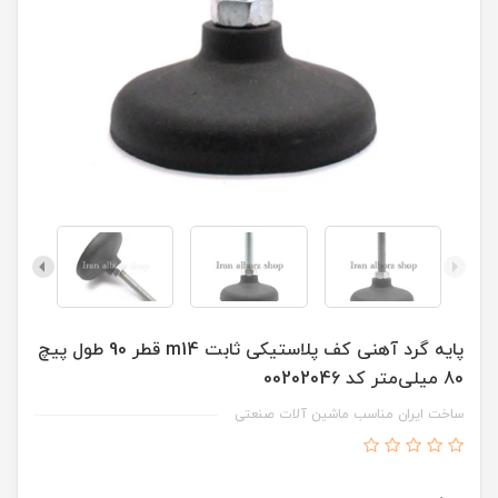
پایه گرد آهنی کف پلاستیکی ثابت m14 قطر 90 طول پیچ
80 میلی‌متر کد 00202046
ساخت ایران مناسب ماشین آلات صنعتی