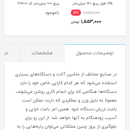
یلی‌متر
165 طول پیچ 120 میلی‌متر
پیچ 100 میلی‌متر کد 217001
میلی‌مت
کد 00202189
ناموجود
12٪
1,756,000
1
1,553,000
مان
تومان
توضیحات محصول
مشخصات
دیدگ
در صنایع مختلف از ماشین آلات و دستگاه‌های بسیاری
استفاده می‌شود که هر کدام کارایی خاص خود را دارد.
دستگاه‌ها هنگامی که برای انجام کاری روشن می‌شوند،
معمولا به دلیل وزن و عملکردی که دارند؛ ممکن است
باعث لرزش دستگاه شود. همین امر باعث خرابی و
آسیب زودهنگام به آنها خواهد شد. از این رو برای
جلوگیری از بروز چنین مشکلاتی می‌توان پایه‌هایی را به