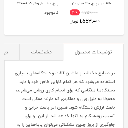
یلی‌متر
165 طول پیچ 120 میلی‌متر
پیچ 100 میلی‌متر کد 217001
میلی‌مت
کد 00202189
ناموجود
12٪
1,756,000
1
1,553,000
مان
تومان
توضیحات محصول
مشخصات
دیدگ
در صنایع مختلف از ماشین آلات و دستگاه‌های بسیاری
استفاده می‌شود که هر کدام کارایی خاص خود را دارد.
دستگاه‌ها هنگامی که برای انجام کاری روشن می‌شوند،
معمولا به دلیل وزن و عملکردی که دارند؛ ممکن است
باعث لرزش دستگاه شود. همین امر باعث خرابی و
آسیب زودهنگام به آنها خواهد شد. از این رو برای
جلوگیری از بروز چنین مشکلاتی می‌توان پایه‌هایی را به