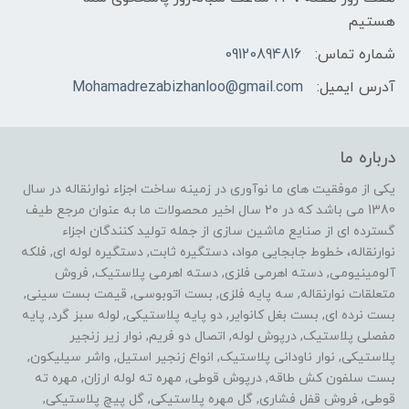
هستیم
شماره تماس:
09120894816
آدرس ایمیل:
Mohamadrezabizhanloo@gmail.com
درباره ما
یکی از موفقیت های ما نوآوری در زمینه ساخت اجزاء نوارنقاله در سال
1380 می باشد که در ۲۰ سال اخیر محصولات ما به عنوان مرجع طیف
گسترده ای از صنایع ماشین سازی از جمله تولید کنندگان اجزاء
نوارنقاله، خطوط جابجایی مواد، دستگیره ثابت, دستگیره لوله ای, فلکه
آلومینیومی, دسته اهرمی فلزی, دسته اهرمی پلاستیک, فروش
متعلقات نوارنقاله, سه پایه فلزی, بست اتوبوسی, قیمت بست سینی,
بست نرده ای, بست بغل کانوایر, دو پایه پلاستیکی, لوله سبز گرد, پایه
مفصلی پلاستیک, درپوش لوله, اتصال دو فریم, نوار زیر زنجیر
پلاستیکی, نوار ناودانی پلاستیک, انواع زنجیر استیل, واشر سیلیکون,
بست سلفون کش طاقه, درپوش قوطی, مهره ته لوله ارزان, مهره ته
قوطی, فروش قفل فشاری, گل مهره پلاستیکی, گل پیچ پلاستیکی,