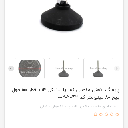
پایه گرد آهنی مفصلی کف پلاستیکی m14 قطر 100 طول
پیچ 80 میلی‌متر کد 00202043
ساخت ایران مناسب ماشین آلات و دستگاه‌های صنعتی