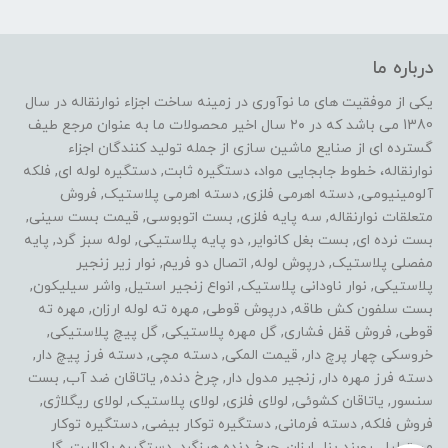
درباره ما
یکی از موفقیت های ما نوآوری در زمینه ساخت اجزاء نوارنقاله در سال
1380 می باشد که در ۲۰ سال اخیر محصولات ما به عنوان مرجع طیف
گسترده ای از صنایع ماشین سازی از جمله تولید کنندگان اجزاء
نوارنقاله، خطوط جابجایی مواد، دستگیره ثابت, دستگیره لوله ای, فلکه
آلومینیومی, دسته اهرمی فلزی, دسته اهرمی پلاستیک, فروش
متعلقات نوارنقاله, سه پایه فلزی, بست اتوبوسی, قیمت بست سینی,
بست نرده ای, بست بغل کانوایر, دو پایه پلاستیکی, لوله سبز گرد, پایه
مفصلی پلاستیک, درپوش لوله, اتصال دو فریم, نوار زیر زنجیر
پلاستیکی, نوار ناودانی پلاستیک, انواع زنجیر استیل, واشر سیلیکون,
بست سلفون کش طاقه, درپوش قوطی, مهره ته لوله ارزان, مهره ته
قوطی, فروش قفل فشاری, گل مهره پلاستیکی, گل پیچ پلاستیکی,
خروسکی چهار پرچ دار, قیمت المکی, دسته مچی, دسته فرز پیچ دار,
دسته فرز مهره دار, زنجیر مدول دار, چرخ دنده, یاتاقان ضد آب, بست
سنسور, یاتاقان کشوئی, لولای فلزی, لولای پلاستیک, لولای ریگلاژی,
فروش فلکه, دسته فرمانی, دستگیره توکار بیضی, دستگیره توکار
مستطیل, روبند پنل ارزان, چرخ دنده هرزگرد, دستگیره باکالیت, گل