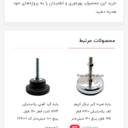
خرید این محصول، بهره‌وری و اطمینان را به پروژه‌های خود
هدیه دهید.
محصولات مرتبط
پایه ضربه گیر نیکل کروم
پایه گرد آهنی پلاستیکی
پایه
کف پلاستیکی m20 قطر
m24 ثابت قطر 160 طول
یلی‌متر
165 طول پیچ 120 میلی‌متر
پیچ 100 میلی‌متر کد 217001
میلی‌مت
کد 00202189
ناموجود
12٪
1,756,000
1