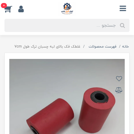
0
خانه
فهرست محصولات
غلطک فک بالای لبه چسبان ترک طول 7cm