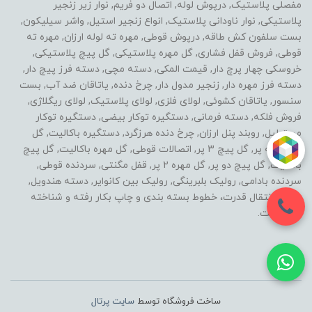
مفصلی پلاستیک, درپوش لوله, اتصال دو فریم, نوار زیر زنجیر
پلاستیکی, نوار ناودانی پلاستیک, انواع زنجیر استیل, واشر سیلیکون,
بست سلفون کش طاقه, درپوش قوطی, مهره ته لوله ارزان, مهره ته
قوطی, فروش قفل فشاری, گل مهره پلاستیکی, گل پیچ پلاستیکی,
خروسکی چهار پرچ دار, قیمت المکی, دسته مچی, دسته فرز پیچ دار,
دسته فرز مهره دار, زنجیر مدول دار, چرخ دنده, یاتاقان ضد آب, بست
سنسور, یاتاقان کشوئی, لولای فلزی, لولای پلاستیک, لولای ریگلاژی,
فروش فلکه, دسته فرمانی, دستگیره توکار بیضی, دستگیره توکار
مستطیل, روبند پنل ارزان, چرخ دنده هرزگرد, دستگیره باکالیت, گل
مهره سه پر, گل پیچ 3 پر, اتصالات قوطی, گل مهره باکالیت, گل پیچ
باکالیت, گل پیچ دو پر, گل مهره 2 پر, قفل مگنتی, سردنده قوطی,
سردنده بادامی, رولیک بلبرینگی, رولیک بین کانوایر, دسته هندویل,
خطوط انتقال قدرت، خطوط بسته بندی و چاپ بکار رفته و شناخته
شده است.
ساخت فروشگاه توسط
سایت پرتال