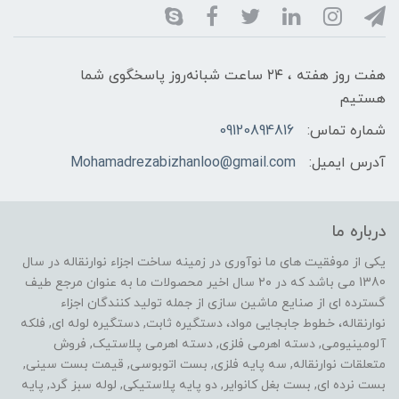
هفت روز هفته ، ۲۴ ساعت شبانه‌روز پاسخگوی شما
هستیم
شماره تماس:
09120894816
آدرس ایمیل:
Mohamadrezabizhanloo@gmail.com
درباره ما
یکی از موفقیت های ما نوآوری در زمینه ساخت اجزاء نوارنقاله در سال
1380 می باشد که در ۲۰ سال اخیر محصولات ما به عنوان مرجع طیف
گسترده ای از صنایع ماشین سازی از جمله تولید کنندگان اجزاء
نوارنقاله، خطوط جابجایی مواد، دستگیره ثابت, دستگیره لوله ای, فلکه
آلومینیومی, دسته اهرمی فلزی, دسته اهرمی پلاستیک, فروش
متعلقات نوارنقاله, سه پایه فلزی, بست اتوبوسی, قیمت بست سینی,
بست نرده ای, بست بغل کانوایر, دو پایه پلاستیکی, لوله سبز گرد, پایه