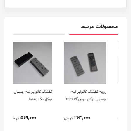
محصولات مرتبط
ن
رویه کفشک کانوایر لبه
کفشک کانوایر لبه چسبان
رویه
چسبان توکل عرضmm 34
توکل تک راهنما
چسبان
569,000
263,000
مان
تومان
تومان