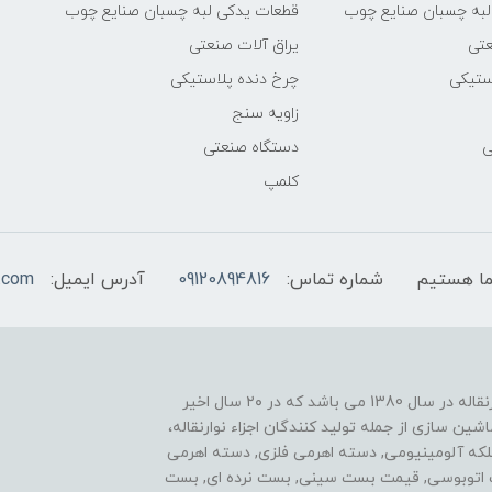
لبه چسبان صنایع چوب
قطعات یدکی لبه چسبان صنایع چوب
عتی
یراق آلات صنعتی
ستیکی
چرخ دنده پلاستیکی
زاویه سنج
ی
دستگاه صنعتی
کلمپ
شماره تماس:
09120894816
آدرس ایمیل:
.com
یکی از موفقیت های ما نوآوری در زمینه ساخت اجزاء نوارنقاله در سال 1380 می باشد که در ۲۰ سال اخیر
ن سازی از جمله تولید کنندگان اجزاء نوارنقاله،
فلکه آلومینیومی, دسته اهرمی فلزی, دسته اهرمی
ست اتوبوسی, قیمت بست سینی, بست نرده ای, بست