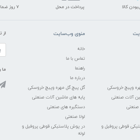
ودن کالا
پرداخت در محل
۷ روز ضمانت بازگشت
یت
منوی وب‌سایت
از 
خانه
تماس با ما
راهنما
ما ر
درباره ما
ره وپیچ خروسکی
گل پیچ گل مهره وپیچ خروسکی
ین آلات صنعتی
پایه های ماشین آلات صنعتی
 صنعتی
دستگیره های صنعتی
لولا صنعتی
یکی قوطی پروفیل و
در پوش پلاستیکی قوطی پروفیل و
لوله