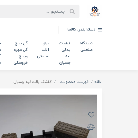
دسته‌بندی کالاها
دستگاه
قطعات
یراق
گل پیچ
پ
صنعتی
یدکی
آلات
گل مهره
م
لبه
صنعتی
وپیچ
آ
چسبان
خروسکی
ص
خانه
فهرست محصولات
کفشک پالت لبه چسبان