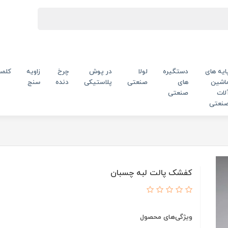
ایه های
دستگیره
لولا
در پوش
چرخ
زاویه
کلم
اشین
های
صنعتی
پلاستیکی
دنده
سنج
لات
صنعتی
نعتی
کفشک پالت لبه چسبان
ویژگی‌های محصول