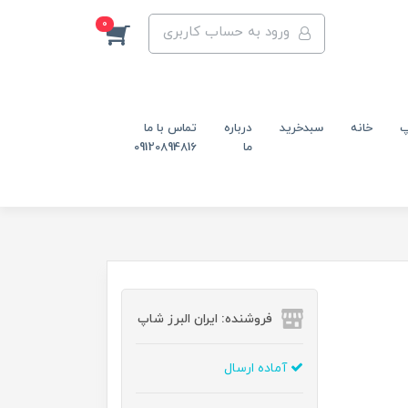
0
ورود به حساب کاربری
پ
خانه
سبدخرید
درباره
تماس با ما
ما
09120894816
فروشنده: ایران البرز شاپ
آماده ارسال