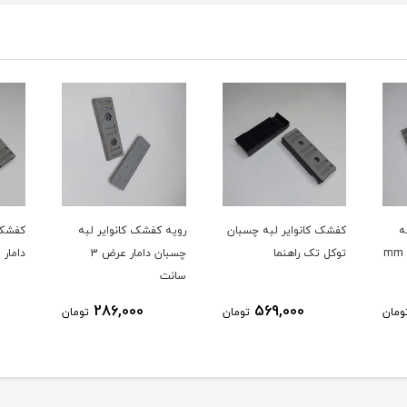
بان
رویه کفشک کانوایر لبه
کفشک پالت لبه چسبان
رویه 
چسبان دامار عرض 3
دامار
سانت
سیلور 
656,000
286,000
ومان
تومان
تومان