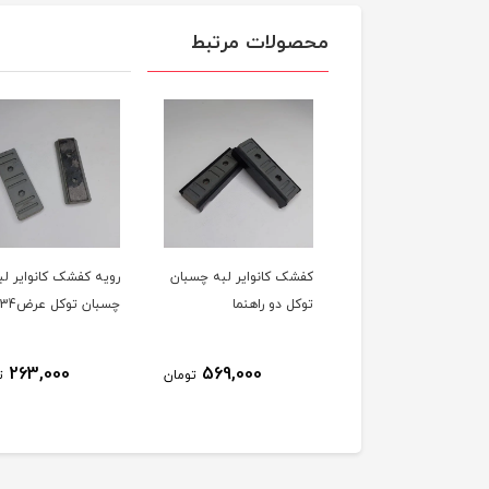
محصولات مرتبط
ک کانوایر لبه چسبان
رویه کفشک کانوایر لبه
کفشک کانوایر لبه چس
ل دو راهنما
چسبان توکل عرضmm 34
توکل تک راهنما
569,000
263,000
569,000
تومان
تومان
ت