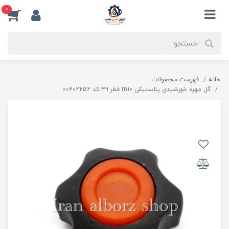
0
خانه
فهرست محصولات
گل مهره خورشیدی پلاستیکی m10 قطر ۳۹ کد 00202252