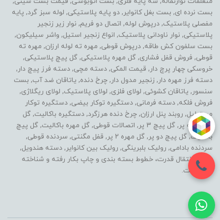
متعلقات نوارنقاله, سه پایه فلزی, بست اتوبوسی, قیمت بست سینی,
بست نرده ای, بست بغل کانوایر, دو پایه پلاستیکی, لوله سبز گرد, پایه
مفصلی پلاستیک, درپوش لوله, اتصال دو فریم, نوار زیر زنجیر
پلاستیکی, نوار ناودانی پلاستیک, انواع زنجیر استیل, واشر سیلیکون,
بست سلفون کش طاقه, درپوش قوطی, مهره ته لوله ارزان, مهره ته
قوطی, فروش قفل فشاری, گل مهره پلاستیکی, گل پیچ پلاستیکی,
خروسکی چهار پرچ دار, قیمت المکی, دسته مچی, دسته فرز پیچ دار,
دسته فرز مهره دار, زنجیر مدول دار, چرخ دنده, یاتاقان ضد آب, بست
سنسور, یاتاقان کشوئی, لولای فلزی, لولای پلاستیک, لولای ریگلاژی,
فروش فلکه, دسته فرمانی, دستگیره توکار بیضی, دستگیره توکار
مستطیل, روبند پنل ارزان, چرخ دنده هرزگرد, دستگیره باکالیت, گل
مهره سه پر, گل پیچ 3 پر, اتصالات قوطی, گل مهره باکالیت, گل پیچ
باکالیت, گل پیچ دو پر, گل مهره 2 پر, قفل مگنتی, سردنده قوطی,
سردنده بادامی, رولیک بلبرینگی, رولیک بین کانوایر, دسته هندویل,
خطوط انتقال قدرت، خطوط بسته بندی و چاپ بکار رفته و شناخته
شده است.