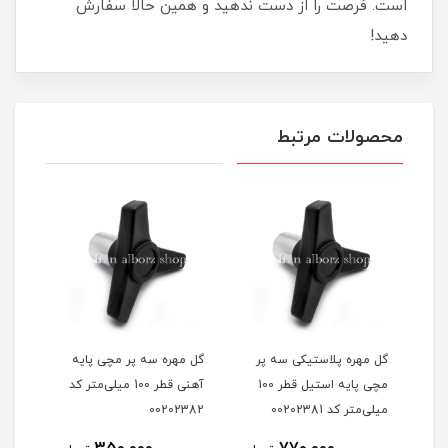
است. فرصت را از دست ندهید و همین حالا سفارش
دهید!
محصولات مرتبط
گل مهره مچی آهنی قطر 65
گل مهره پلاستیکی سه پر
گل مهره سه پر مچی پایه
گل م
مچی پایه استیل قطر 100
آهنی قطر 100 میلی‌متر کد
m12 کد 0202561
میلی‌متر کد 00202381
00202382