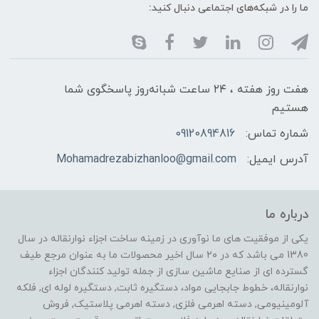
ما را در شبکه‌های اجتماعی دنبال کنید:
هفت روز هفته ، ۲۴ ساعت شبانه‌روز پاسخگوی شما
هستیم
شماره تماس:
09120894816
آدرس ایمیل:
Mohamadrezabizhanloo@gmail.com
درباره ما
یکی از موفقیت های ما نوآوری در زمینه ساخت اجزاء نوارنقاله در سال
1380 می باشد که در ۲۰ سال اخیر محصولات ما به عنوان مرجع طیف
گسترده ای از صنایع ماشین سازی از جمله تولید کنندگان اجزاء
نوارنقاله، خطوط جابجایی مواد، دستگیره ثابت, دستگیره لوله ای, فلکه
آلومینیومی, دسته اهرمی فلزی, دسته اهرمی پلاستیک, فروش