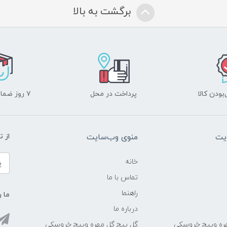
برگشت به بالا
ودن کالا
پرداخت در محل
۷ روز ضمانت بازگشت
یت
منوی وب‌سایت
از 
خانه
تماس با ما
راهنما
ما ر
درباره ما
ره وپیچ خروسکی
گل پیچ گل مهره وپیچ خروسکی