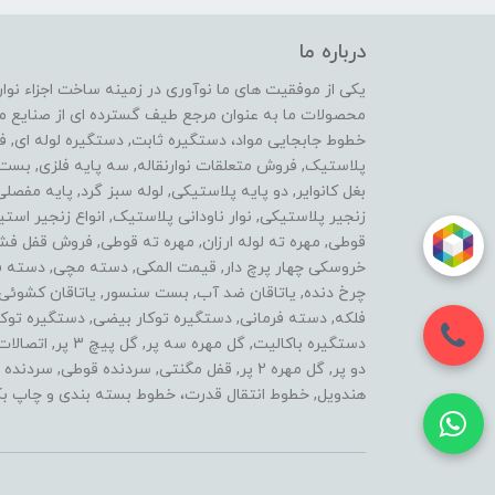
درباره ما
محصولات ما به عنوان مرجع طیف گسترده ای از صنایع ماشی
خطوط جابجایی مواد، دستگیره ثابت, دستگیره لوله ای, 
پلاستیک, فروش متعلقات نوارنقاله, سه پایه فلزی, ب
بغل کانوایر, دو پایه پلاستیکی, لوله سبز گرد, پایه مفصل
زنجیر پلاستیکی, نوار ناودانی پلاستیک, انواع زنجیر 
قوطی, مهره ته لوله ارزان, مهره ته قوطی, فروش قفل فش
خروسکی چهار پرچ دار, قیمت المکی, دسته مچی, دسته فرز 
چرخ دنده, یاتاقان ضد آب, بست سنسور, یاتاقان کشوئی, ل
فلکه, دسته فرمانی, دستگیره توکار بیضی, دستگیره توکار
دستگیره باکالیت, گ
دو پر, گل مهره 2 پر, قفل مگنتی, سردنده قوطی,
هندویل, خطوط انتقال قدرت، خطوط بسته بندی و چاپ بک