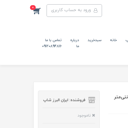
0
ورود به حساب کاربری
پ
خانه
سبدخرید
درباره
تماس با ما
ما
09120894816
راه به در مدل هفت پر m10 قطر 5 سانتی‌متر
فروشنده: ایران البرز شاپ
ناموجود