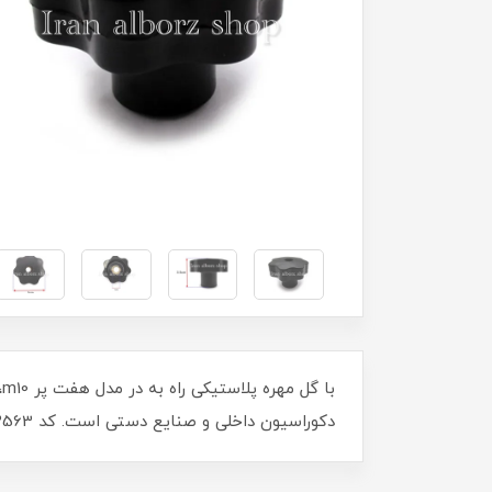
دکوراسیون داخلی و صنایع دستی است. کد 00202563 تضمین کیفیت و دوام را به شما می‌دهد. همین حالا خرید کنید و خلاقیت خود را به نمایش بگذارید!