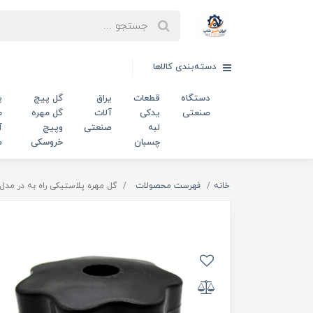
دسته‌بندی کالاها
دستگاه
قطعات
یراق
گل پیچ
پ
صنعتی
یدکی
آلات
گل مهره
م
لبه
صنعتی
وپیچ
آ
چسبان
خروسکی
ص
خانه
فهرست محصولات
گل مهره پلاستیکی راه به در مدل هفت پر m10 قطر 5 سانتی‌