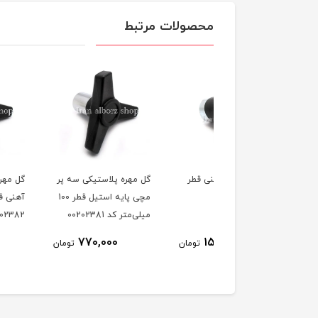
محصولات مرتبط
مهره مچی آهنی قطر
گل مهره پلاستیکی سه پر
گل مهره سه پر مچی پ
6 میلی‌متر کد
مچی پایه استیل قطر 100
آهنی قطر 100 می
00202
میلی‌متر کد 00202381
00202382
350,000
770,000
150,000
تومان
تومان
ت