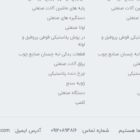
ین آلات صنعتی
پایه های ماشین آلات صنعتی
 صنعتی
دستگیره های صنعتی
لولا صنعتی
یکی قوطی پروفیل و
در پوش پلاستیکی قوطی پروفیل و
لوله
لبه چسبان صنایع چوب
قطعات یدکی لبه چسبان صنایع چوب
عتی
یراق آلات صنعتی
ستیکی
چرخ دنده پلاستیکی
زاویه سنج
ی
دستگاه صنعتی
کلمپ
شماره تماس:
09120894816
آدرس ایمیل:
.com