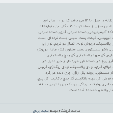
یکی از موفقیت های ما نوآوری در زمینه ساخت اجزاء نوارنقاله در سال 1380 می باشد که در ۲۰ سال اخیر
ن سازی از جمله تولید کنندگان اجزاء نوارنقاله،
فلکه آلومینیومی, دسته اهرمی فلزی, دسته اهرمی
ست اتوبوسی, قیمت بست سینی, بست نرده ای, بست
ی پلاستیک, درپوش لوله, اتصال دو فریم, نوار زیر
استیل, واشر سیلیکون, بست سلفون کش طاقه, درپوش
اری, گل مهره پلاستیکی, گل پیچ پلاستیکی,
پیچ دار, دسته فرز مهره دار, زنجیر مدول دار,
ولای فلزی, لولای پلاستیک, لولای ریگلاژی, فروش
 مستطیل, روبند پنل ارزان, چرخ دنده هرزگرد,
ل مهره سه پر, گل پیچ 3 پر, اتصالات قوطی, گل مهره باکالیت, گل پیچ باکالیت, گل پیچ
 سردنده بادامی, رولیک بلبرینگی, رولیک بین کانوایر, دسته
ار رفته و شناخته شده است.
ساخت فروشگاه توسط
سایت پرتال