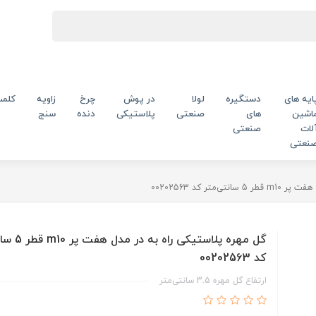
ایه های
دستگیره
لولا
در پوش
چرخ
زاویه
کلم
اشین
های
صنعتی
پلاستیکی
دنده
سنج
لات
صنعتی
نعتی
متر کد 00202563
گل مهره پلاستیکی 
کد 00202563
ارتفاع گل مهره 3.5 سانتی‌متر