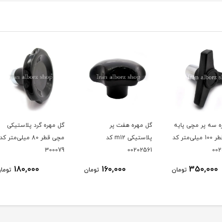
ایه
گل مهره هفت پر
گل مهره گرد پلاستیکی
گل مهر
لی‌متر کد
پلاستیکی m12 کد
مچی قطر 80 میلی‌متر کد
00202561
300079
کد 00202685
180,000
160,000
ومان
تومان
تومان