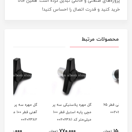
پروژه‌های صنعتی و خانگی تبدیل کرده است. همین حالا
خرید کنید و قدرت اتصال را احساس کنید!
محصولات مرتبط
گل مهره مچی آهنی قطر 65
گل مهره پلاستیکی سه پر
گل مهره سه پر مچی پایه
گل م
مچی پایه استیل قطر 100
آهنی قطر 100 میلی‌متر کد
m12 کد 0202561
میلی‌متر کد 00202381
00202382
350,000
770,000
مان
تومان
تومان