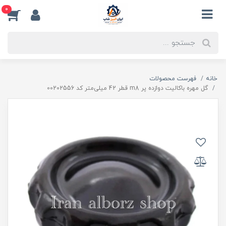
0
خانه
فهرست محصولات
گل مهره باکالیت دوازده پر m8 قطر 42 میلی‌متر کد 00202556