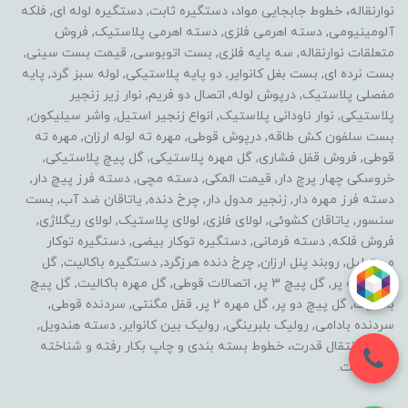
نوارنقاله، خطوط جابجایی مواد، دستگیره ثابت, دستگیره لوله ای, فلکه
آلومینیومی, دسته اهرمی فلزی, دسته اهرمی پلاستیک, فروش
متعلقات نوارنقاله, سه پایه فلزی, بست اتوبوسی, قیمت بست سینی,
بست نرده ای, بست بغل کانوایر, دو پایه پلاستیکی, لوله سبز گرد, پایه
مفصلی پلاستیک, درپوش لوله, اتصال دو فریم, نوار زیر زنجیر
پلاستیکی, نوار ناودانی پلاستیک, انواع زنجیر استیل, واشر سیلیکون,
بست سلفون کش طاقه, درپوش قوطی, مهره ته لوله ارزان, مهره ته
قوطی, فروش قفل فشاری, گل مهره پلاستیکی, گل پیچ پلاستیکی,
خروسکی چهار پرچ دار, قیمت المکی, دسته مچی, دسته فرز پیچ دار,
دسته فرز مهره دار, زنجیر مدول دار, چرخ دنده, یاتاقان ضد آب, بست
سنسور, یاتاقان کشوئی, لولای فلزی, لولای پلاستیک, لولای ریگلاژی,
فروش فلکه, دسته فرمانی, دستگیره توکار بیضی, دستگیره توکار
مستطیل, روبند پنل ارزان, چرخ دنده هرزگرد, دستگیره باکالیت, گل
مهره سه پر, گل پیچ 3 پر, اتصالات قوطی, گل مهره باکالیت, گل پیچ
باکالیت, گل پیچ دو پر, گل مهره 2 پر, قفل مگنتی, سردنده قوطی,
سردنده بادامی, رولیک بلبرینگی, رولیک بین کانوایر, دسته هندویل,
خطوط انتقال قدرت، خطوط بسته بندی و چاپ بکار رفته و شناخته
شده است.