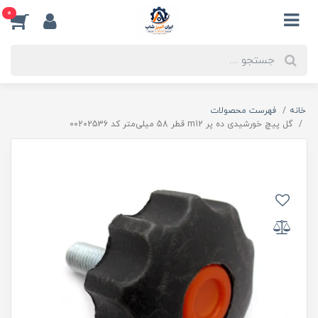
0
خانه
فهرست محصولات
گل پیچ خورشیدی ده پر m12 قطر 58 میلی‌متر کد 00202536