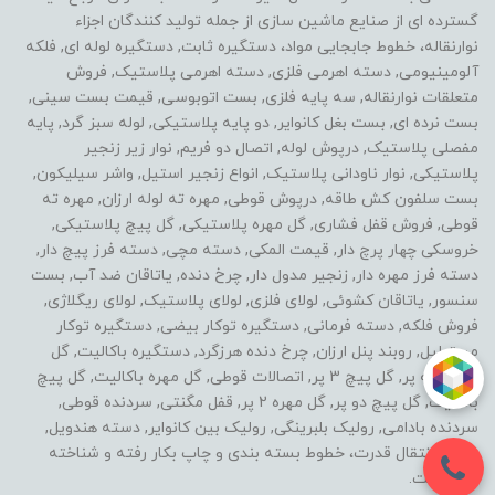
گسترده ای از صنایع ماشین سازی از جمله تولید کنندگان اجزاء
نوارنقاله، خطوط جابجایی مواد، دستگیره ثابت, دستگیره لوله ای, فلکه
آلومینیومی, دسته اهرمی فلزی, دسته اهرمی پلاستیک, فروش
متعلقات نوارنقاله, سه پایه فلزی, بست اتوبوسی, قیمت بست سینی,
بست نرده ای, بست بغل کانوایر, دو پایه پلاستیکی, لوله سبز گرد, پایه
مفصلی پلاستیک, درپوش لوله, اتصال دو فریم, نوار زیر زنجیر
پلاستیکی, نوار ناودانی پلاستیک, انواع زنجیر استیل, واشر سیلیکون,
بست سلفون کش طاقه, درپوش قوطی, مهره ته لوله ارزان, مهره ته
قوطی, فروش قفل فشاری, گل مهره پلاستیکی, گل پیچ پلاستیکی,
خروسکی چهار پرچ دار, قیمت المکی, دسته مچی, دسته فرز پیچ دار,
دسته فرز مهره دار, زنجیر مدول دار, چرخ دنده, یاتاقان ضد آب, بست
سنسور, یاتاقان کشوئی, لولای فلزی, لولای پلاستیک, لولای ریگلاژی,
فروش فلکه, دسته فرمانی, دستگیره توکار بیضی, دستگیره توکار
مستطیل, روبند پنل ارزان, چرخ دنده هرزگرد, دستگیره باکالیت, گل
مهره سه پر, گل پیچ 3 پر, اتصالات قوطی, گل مهره باکالیت, گل پیچ
باکالیت, گل پیچ دو پر, گل مهره 2 پر, قفل مگنتی, سردنده قوطی,
سردنده بادامی, رولیک بلبرینگی, رولیک بین کانوایر, دسته هندویل,
خطوط انتقال قدرت، خطوط بسته بندی و چاپ بکار رفته و شناخته
شده است.