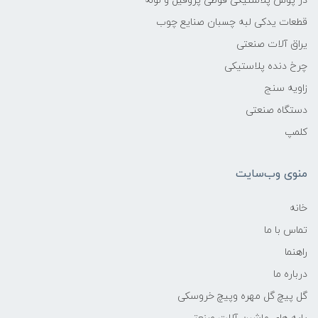
در پوش پلاستیکی قوطی پروفیل و لوله
قطعات یدکی لبه چسبان صنایع چوب
یراق آلات صنعتی
چرخ دنده پلاستیکی
زاویه سنج
دستگاه صنعتی
کلمپ
منوی وب‌سایت
خانه
تماس با ما
راهنما
درباره ما
گل پیچ گل مهره وپیچ خروسکی