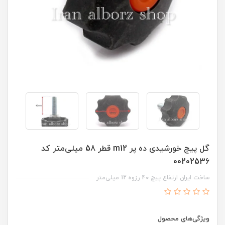
گل پیچ خورشیدی ده پر m12 قطر 58 میلی‌متر کد
00202536
ساخت ایران ارتفاع پیچ 40 رزوه 12 میلی‌متر
ویژگی‌های محصول