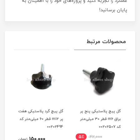
عملکرد را تجربه کنید و پروژه‌های خود را با اطمینان به
پایان برسانید!
محصولات مرتبط
گل پیچ پلاستیکی پنج پر
گل پیچ گرد پلاستیکی هفت
گل پ
براق m6 قطر 30 میلی‌متر
پر m12 قطر 60 میلی‌متر کد
کد 00202507
00202494
2493
5٪
42,000
11
150,000
تومان