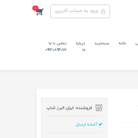
0
ورود به حساب کاربری
پ
خانه
سبدخرید
درباره
تماس با ما
ما
09120894816
فروشنده: ایران البرز شاپ
آماده ارسال