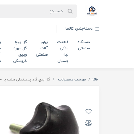
دسته‌بندی کالاها
دستگاه
قطعات
یراق
گل پیچ
پ
صنعتی
یدکی
آلات
گل مهره
م
لبه
صنعتی
وپیچ
آ
چسبان
خروسکی
ص
خانه
فهرست محصولات
گل پیچ گرد پلاستیکی هفت پر m10 قطر 60 میلی‌متر کد 00202493