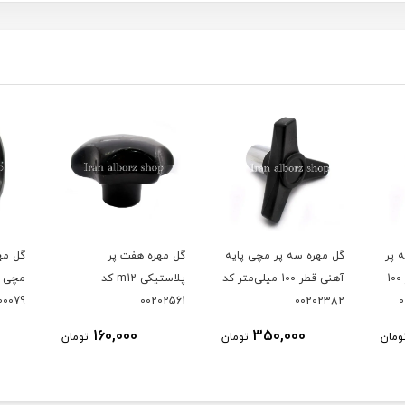
ایه
گل مهره هفت پر
گل مهره گرد پلاستیکی
گل مهر
لی‌متر کد
پلاستیکی m12 کد
مچی قطر 80 میلی‌متر کد
00202561
300079
کد 00202685
180,000
160,000
ومان
تومان
تومان