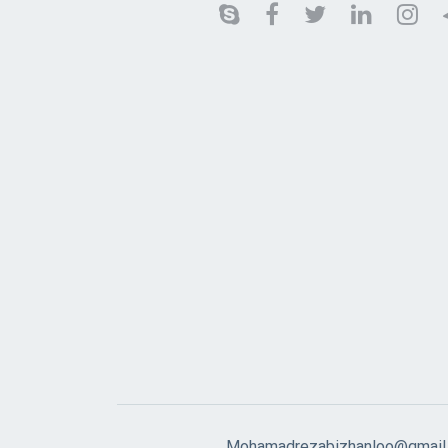
Mohamadrezabizhanloo@gmail