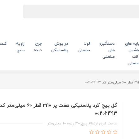
ایه های
دستگیره
لولا
در پوش
چرخ
زاویه
کلم
اشین
های
صنعتی
پلاستیکی
دنده
سنج
لات
صنعتی
نعتی
گل پیچ گرد پلاستیکی هفت پر m10 قطر 60 میلی‌متر کد
00202493
ساخت ایران ارتفاع پیچ 30 رزوه 10 میلی‌متر