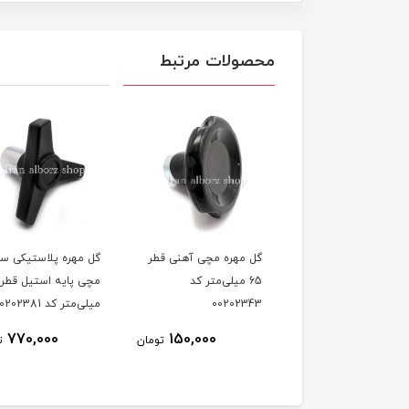
محصولات مرتبط
مهره مچی آهنی قطر
گل مهره پلاستیکی سه پر
گل مهره سه پر مچی پ
6 میلی‌متر کد
مچی پایه استیل قطر 100
آهنی قطر 100 می
00202
میلی‌متر کد 00202381
00202382
350,000
770,000
150,000
تومان
تومان
ت