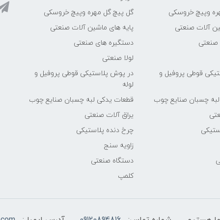
ره وپیچ خروسکی
گل پیچ گل مهره وپیچ خروسکی
ین آلات صنعتی
پایه های ماشین آلات صنعتی
 صنعتی
دستگیره های صنعتی
لولا صنعتی
یکی قوطی پروفیل و
در پوش پلاستیکی قوطی پروفیل و
لوله
لبه چسبان صنایع چوب
قطعات یدکی لبه چسبان صنایع چوب
عتی
یراق آلات صنعتی
ستیکی
چرخ دنده پلاستیکی
زاویه سنج
ی
دستگاه صنعتی
کلمپ
شماره تماس:
09120894816
آدرس ایمیل:
.com