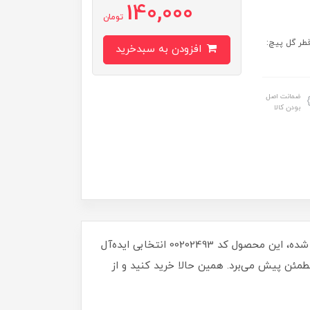
140,000
تومان
یلی‌متر قطر رزوه: 10 میلی‌متر قطر گل پیچ:
افزودن به سبدخرید
ضمانت اصل
بودن کالا
با پیچ گرد پلاستیکی هفت پر M10، تجربه‌ای جدید از کیفیت و دوام را تجربه کنید! با قطر 60 میلی‌متر و طراحی مهندسی شده، این محصول کد 00202493 انتخابی ایده‌آل
مئن پیش می‌برد. همین حالا خرید کنید و از