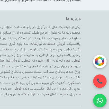
درباره ما
محصولات ما به عنوان مرجع طیف گسترده ای از صنایع ماشی
خطوط جابجایی مواد، دستگیره ثابت, دستگیره لوله ای, 
پلاستیک, فروش متعلقات نوارنقاله, سه پایه فلزی, ب
بغل کانوایر, دو پایه پلاستیکی, لوله سبز گرد, پایه مفصل
زنجیر پلاستیکی, نوار ناودانی پلاستیک, انواع زنجیر 
قوطی, مهره ته لوله ارزان, مهره ته قوطی, فروش قفل فش
خروسکی چهار پرچ دار, قیمت المکی, دسته مچی, دسته فرز 
چرخ دنده, یاتاقان ضد آب, بست سنسور, یاتاقان کشوئی, ل
فلکه, دسته فرمانی, دستگیره توکار بیضی, دستگیره توکار
دستگیره باکالیت, گ
دو پر, گل مهره 2 پر, قفل مگنتی, سردنده قوطی,
هندویل, خطوط انتقال قدرت، خطوط بسته بندی و چاپ بک