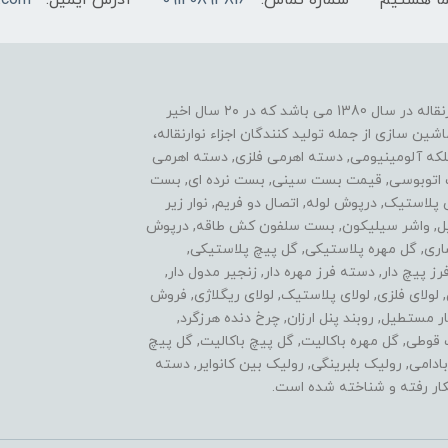
یکی از موفقیت های ما نوآوری در زمینه ساخت اجزاء نوارنقاله در سال 1380 می باشد که در ۲۰ سال اخیر
ن سازی از جمله تولید کنندگان اجزاء نوارنقاله،
فلکه آلومینیومی, دسته اهرمی فلزی, دسته اهرمی
ست اتوبوسی, قیمت بست سینی, بست نرده ای, بست
ی پلاستیک, درپوش لوله, اتصال دو فریم, نوار زیر
استیل, واشر سیلیکون, بست سلفون کش طاقه, درپوش
اری, گل مهره پلاستیکی, گل پیچ پلاستیکی,
پیچ دار, دسته فرز مهره دار, زنجیر مدول دار,
ولای فلزی, لولای پلاستیک, لولای ریگلاژی, فروش
 مستطیل, روبند پنل ارزان, چرخ دنده هرزگرد,
ل مهره سه پر, گل پیچ 3 پر, اتصالات قوطی, گل مهره باکالیت, گل پیچ باکالیت, گل پیچ
 سردنده بادامی, رولیک بلبرینگی, رولیک بین کانوایر, دسته
ار رفته و شناخته شده است.