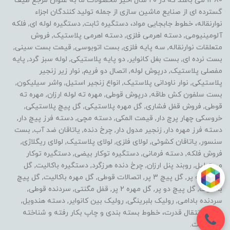
1380 می باشد که در ۲۰ سال اخیر محصولات ما به عنوان مرجع طیف
گسترده ای از صنایع ماشین سازی از جمله تولید کنندگان اجزاء
نوارنقاله، خطوط جابجایی مواد، دستگیره ثابت, دستگیره لوله ای, فلکه
آلومینیومی, دسته اهرمی فلزی, دسته اهرمی پلاستیک, فروش
متعلقات نوارنقاله, سه پایه فلزی, بست اتوبوسی, قیمت بست سینی,
بست نرده ای, بست بغل کانوایر, دو پایه پلاستیکی, لوله سبز گرد, پایه
مفصلی پلاستیک, درپوش لوله, اتصال دو فریم, نوار زیر زنجیر
پلاستیکی, نوار ناودانی پلاستیک, انواع زنجیر استیل, واشر سیلیکون,
بست سلفون کش طاقه, درپوش قوطی, مهره ته لوله ارزان, مهره ته
قوطی, فروش قفل فشاری, گل مهره پلاستیکی, گل پیچ پلاستیکی,
خروسکی چهار پرچ دار, قیمت المکی, دسته مچی, دسته فرز پیچ دار,
دسته فرز مهره دار, زنجیر مدول دار, چرخ دنده, یاتاقان ضد آب, بست
سنسور, یاتاقان کشوئی, لولای فلزی, لولای پلاستیک, لولای ریگلاژی,
فروش فلکه, دسته فرمانی, دستگیره توکار بیضی, دستگیره توکار
مستطیل, روبند پنل ارزان, چرخ دنده هرزگرد, دستگیره باکالیت, گل
مهره سه پر, گل پیچ 3 پر, اتصالات قوطی, گل مهره باکالیت, گل پیچ
باکالیت, گل پیچ دو پر, گل مهره 2 پر, قفل مگنتی, سردنده قوطی,
سردنده بادامی, رولیک بلبرینگی, رولیک بین کانوایر, دسته هندویل,
خطوط انتقال قدرت، خطوط بسته بندی و چاپ بکار رفته و شناخته
شده است.