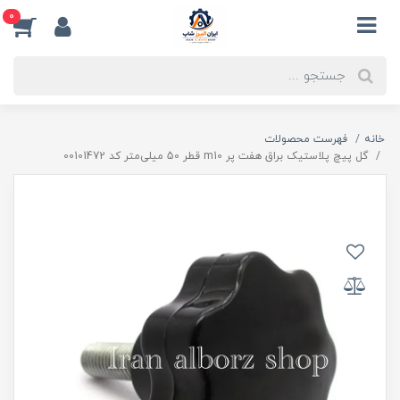
0
خانه
فهرست محصولات
گل پیچ پلاستیک براق هفت پر m10 قطر 50 میلی‌متر کد 00101472