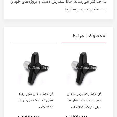
به حداکثر می‌رساند. حالا سفارش دهید و پروژه‌های خود را
به سطحی جدید برسانید!
محصولات مرتبط
گل مهره مچی آهنی قطر 65
گل مهره پلاستیکی سه پر
گل مهره سه پر مچی پایه
گل م
مچی پایه استیل قطر 100
آهنی قطر 100 میلی‌متر کد
m12 کد 0202561
میلی‌متر کد 00202381
00202382