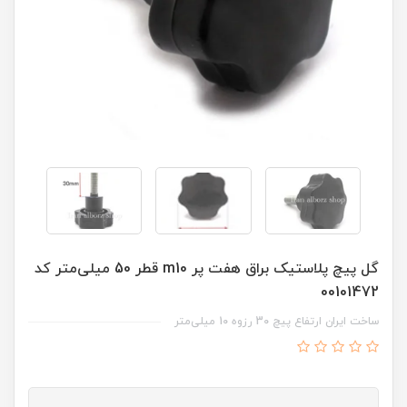
گل پیچ پلاستیک براق هفت پر m10 قطر 50 میلی‌متر کد
00101472
ساخت ایران ارتفاع پیچ 30 رزوه 10 میلی‌متر