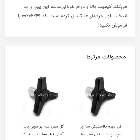
می‌کند. کیفیت بالا و دوام طولانی‌مدت، این پیچ را به
انتخاب اول حرفه‌ای‌ها تبدیل کرده است. کد 00202241 را
فراموش نکنید!
محصولات مرتبط
گل مهره مچی آهنی قطر 65
گل مهره پلاستیکی سه پر
گل مهره سه پر مچی پایه
گل م
مچی پایه استیل قطر 100
آهنی قطر 100 میلی‌متر کد
m12 کد 0202561