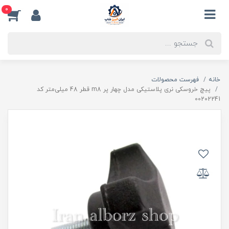
0
خانه
فهرست محصولات
پیچ خروسکی نری پلاستیکی مدل چهار پر m8 قطر 48 میلی‌متر کد
00202241