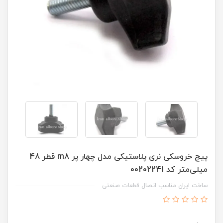
پیچ خروسکی نری پلاستیکی مدل چهار پر m8 قطر 48
میلی‌متر کد 00202241
ساخت ایران مناسب اتصال قطعات صنعتی