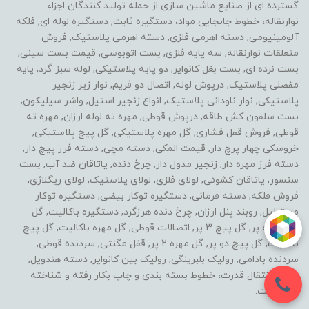
گسترده ای از صنایع ماشین سازی از جمله تولید کنندگان اجزاء
نوارنقاله، خطوط جابجایی مواد، دستگیره ثابت, دستگیره لوله ای, فلکه
آلومینیومی, دسته اهرمی فلزی, دسته اهرمی پلاستیک, فروش
متعلقات نوارنقاله, سه پایه فلزی, بست اتوبوسی, قیمت بست سینی,
بست نرده ای, بست بغل کانوایر, دو پایه پلاستیکی, لوله سبز گرد, پایه
مفصلی پلاستیک, درپوش لوله, اتصال دو فریم, نوار زیر زنجیر
پلاستیکی, نوار ناودانی پلاستیک, انواع زنجیر استیل, واشر سیلیکون,
بست سلفون کش طاقه, درپوش قوطی, مهره ته لوله ارزان, مهره ته
قوطی, فروش قفل فشاری, گل مهره پلاستیکی, گل پیچ پلاستیکی,
خروسکی چهار پرچ دار, قیمت المکی, دسته مچی, دسته فرز پیچ دار,
دسته فرز مهره دار, زنجیر مدول دار, چرخ دنده, یاتاقان ضد آب, بست
سنسور, یاتاقان کشوئی, لولای فلزی, لولای پلاستیک, لولای ریگلاژی,
فروش فلکه, دسته فرمانی, دستگیره توکار بیضی, دستگیره توکار
مستطیل, روبند پنل ارزان, چرخ دنده هرزگرد, دستگیره باکالیت, گل
مهره سه پر, گل پیچ 3 پر, اتصالات قوطی, گل مهره باکالیت, گل پیچ
باکالیت, گل پیچ دو پر, گل مهره 2 پر, قفل مگنتی, سردنده قوطی,
سردنده بادامی, رولیک بلبرینگی, رولیک بین کانوایر, دسته هندویل,
خطوط انتقال قدرت، خطوط بسته بندی و چاپ بکار رفته و شناخته
شده است.