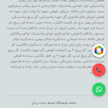
مفصلی پلاستیک, درپوش لوله, اتصال دو فریم, نوار زیر زنجیر
پلاستیکی, نوار ناودانی پلاستیک, انواع زنجیر استیل, واشر سیلیکون,
بست سلفون کش طاقه, درپوش قوطی, مهره ته لوله ارزان, مهره ته
قوطی, فروش قفل فشاری, گل مهره پلاستیکی, گل پیچ پلاستیکی,
خروسکی چهار پرچ دار, قیمت المکی, دسته مچی, دسته فرز پیچ دار,
دسته فرز مهره دار, زنجیر مدول دار, چرخ دنده, یاتاقان ضد آب, بست
سنسور, یاتاقان کشوئی, لولای فلزی, لولای پلاستیک, لولای ریگلاژی,
فروش فلکه, دسته فرمانی, دستگیره توکار بیضی, دستگیره توکار
مستطیل, روبند پنل ارزان, چرخ دنده هرزگرد, دستگیره باکالیت, گل
مهره سه پر, گل پیچ 3 پر, اتصالات قوطی, گل مهره باکالیت, گل پیچ
باکالیت, گل پیچ دو پر, گل مهره 2 پر, قفل مگنتی, سردنده قوطی,
سردنده بادامی, رولیک بلبرینگی, رولیک بین کانوایر, دسته هندویل,
خطوط انتقال قدرت، خطوط بسته بندی و چاپ بکار رفته و شناخته
شده است.
ساخت فروشگاه توسط
سایت پرتال