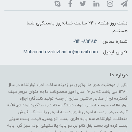
هفت روز هفته ، ۲۴ ساعت شبانه‌روز پاسخگوی شما
هستیم
شماره تماس:
09120894816
آدرس ایمیل:
Mohamadrezabizhanloo@gmail.com
درباره ما
یکی از موفقیت های ما نوآوری در زمینه ساخت اجزاء نوارنقاله در سال
1380 می باشد که در ۲۰ سال اخیر محصولات ما به عنوان مرجع طیف
گسترده ای از صنایع ماشین سازی از جمله تولید کنندگان اجزاء
نوارنقاله، خطوط جابجایی مواد، دستگیره ثابت, دستگیره لوله ای, فلکه
آلومینیومی, دسته اهرمی فلزی, دسته اهرمی پلاستیک, فروش
متعلقات نوارنقاله, سه پایه فلزی, بست اتوبوسی, قیمت بست سینی,
بست نرده ای, بست بغل کانوایر, دو پایه پلاستیکی, لوله سبز گرد, پایه