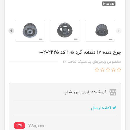
چرخ دنده ۱۷ دندانه گرد ۱۰۵ کد 00202225
مخصوص زنجیرهای پلاستیک شافت ۲۰
فروشنده: ایران البرز شاپ
آماده ارسال
2%
780,000