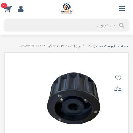
0
خانه
فهرست محصولات
چرخ دنده 21 دنده گرد ۱۲۸ کد 00202226