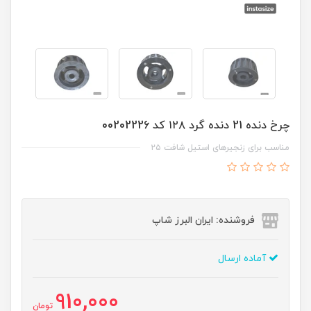
چرخ دنده 21 دنده گرد ۱۲۸ کد 00202226
مناسب برای زنجیرهای استیل شافت ۲۵
فروشنده: ایران البرز شاپ
آماده ارسال
910,000
تومان