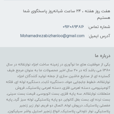
هفت روز هفته ، ۲۴ ساعت شبانه‌روز پاسخگوی شما
هستیم
شماره تماس:
09120894816
آدرس ایمیل:
Mohamadrezabizhanloo@gmail.com
درباره ما
یکی از موفقیت های ما نوآوری در زمینه ساخت اجزاء نوارنقاله در سال
1380 می باشد که در ۲۰ سال اخیر محصولات ما به عنوان مرجع طیف
گسترده ای از صنایع ماشین سازی از جمله تولید کنندگان اجزاء
نوارنقاله، خطوط جابجایی مواد، دستگیره ثابت, دستگیره لوله ای, فلکه
آلومینیومی, دسته اهرمی فلزی, دسته اهرمی پلاستیک, فروش
متعلقات نوارنقاله, سه پایه فلزی, بست اتوبوسی, قیمت بست سینی,
بست نرده ای, بست بغل کانوایر, دو پایه پلاستیکی, لوله سبز گرد, پایه
مفصلی پلاستیک, درپوش لوله, اتصال دو فریم, نوار زیر زنجیر
پلاستیکی, نوار ناودانی پلاستیک, انواع زنجیر استیل, واشر سیلیکون,