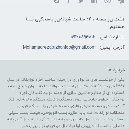
هفت روز هفته ، ۲۴ ساعت شبانه‌روز پاسخگوی شما
هستیم
شماره تماس:
09120894816
آدرس ایمیل:
Mohamadrezabizhanloo@gmail.com
درباره ما
یکی از موفقیت های ما نوآوری در زمینه ساخت اجزاء نوارنقاله در سال
1380 می باشد که در ۲۰ سال اخیر محصولات ما به عنوان مرجع طیف
گسترده ای از صنایع ماشین سازی از جمله تولید کنندگان اجزاء
نوارنقاله، خطوط جابجایی مواد، دستگیره ثابت, دستگیره لوله ای, فلکه
آلومینیومی, دسته اهرمی فلزی, دسته اهرمی پلاستیک, فروش
متعلقات نوارنقاله, سه پایه فلزی, بست اتوبوسی, قیمت بست سینی,
بست نرده ای, بست بغل کانوایر, دو پایه پلاستیکی, لوله سبز گرد, پایه
مفصلی پلاستیک, درپوش لوله, اتصال دو فریم, نوار زیر زنجیر