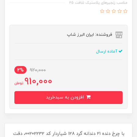
مناسب زنجیرهای پلاستیک شافت ۲۵
فروشنده: ایران البرز شاپ
آماده ارسال
2%
920,000
910,000
تومان
افزودن به سبدخرید
با چرخ دنده ۲۱ دندانه گرد ۱۲۸ شیاردار کد 00202232، دقت