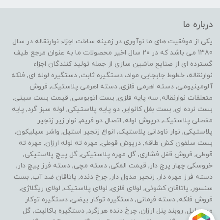
درباره ما
یکی از موفقیت های ما نوآوری در زمینه ساخت اجزاء نوارنقاله در سال
1380 می باشد که در ۲۰ سال اخیر محصولات ما به عنوان مرجع طیف
گسترده ای از صنایع ماشین سازی از جمله تولید کنندگان اجزاء
نوارنقاله، خطوط جابجایی مواد، دستگیره ثابت, دستگیره لوله ای, فلکه
آلومینیومی, دسته اهرمی فلزی, دسته اهرمی پلاستیک, فروش
متعلقات نوارنقاله, سه پایه فلزی, بست اتوبوسی, قیمت بست سینی,
بست نرده ای, بست بغل کانوایر, دو پایه پلاستیکی, لوله سبز گرد, پایه
مفصلی پلاستیک, درپوش لوله, اتصال دو فریم, نوار زیر زنجیر
پلاستیکی, نوار ناودانی پلاستیک, انواع زنجیر استیل, واشر سیلیکون,
بست سلفون کش طاقه, درپوش قوطی, مهره ته لوله ارزان, مهره ته
قوطی, فروش قفل فشاری, گل مهره پلاستیکی, گل پیچ پلاستیکی,
خروسکی چهار پرچ دار, قیمت المکی, دسته مچی, دسته فرز پیچ دار,
دسته فرز مهره دار, زنجیر مدول دار, چرخ دنده, یاتاقان ضد آب, بست
سنسور, یاتاقان کشوئی, لولای فلزی, لولای پلاستیک, لولای ریگلاژی,
فروش فلکه, دسته فرمانی, دستگیره توکار بیضی, دستگیره توکار
مستطیل, روبند پنل ارزان, چرخ دنده هرزگرد, دستگیره باکالیت, گل