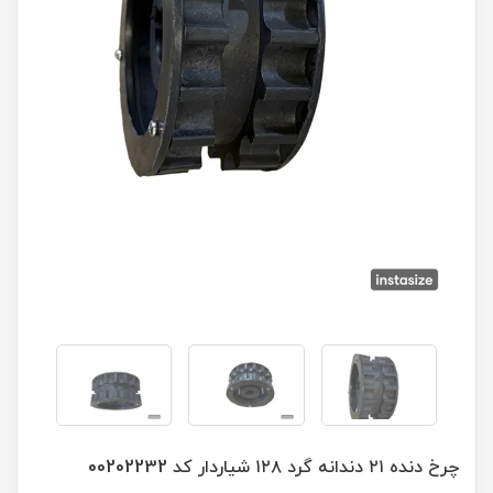
چرخ دنده ۲۱ دندانه گرد ۱۲۸ شیاردار کد 00202232