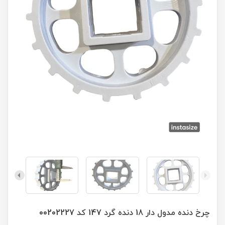
چرخ دنده مدول دار 18 دنده گرد 147 کد 00202227