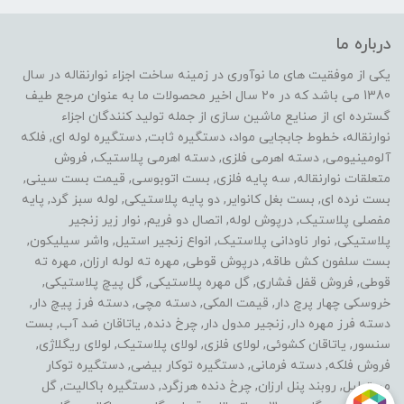
درباره ما
یکی از موفقیت های ما نوآوری در زمینه ساخت اجزاء نوارنقاله در سال
1380 می باشد که در ۲۰ سال اخیر محصولات ما به عنوان مرجع طیف
گسترده ای از صنایع ماشین سازی از جمله تولید کنندگان اجزاء
نوارنقاله، خطوط جابجایی مواد، دستگیره ثابت, دستگیره لوله ای, فلکه
آلومینیومی, دسته اهرمی فلزی, دسته اهرمی پلاستیک, فروش
متعلقات نوارنقاله, سه پایه فلزی, بست اتوبوسی, قیمت بست سینی,
بست نرده ای, بست بغل کانوایر, دو پایه پلاستیکی, لوله سبز گرد, پایه
مفصلی پلاستیک, درپوش لوله, اتصال دو فریم, نوار زیر زنجیر
پلاستیکی, نوار ناودانی پلاستیک, انواع زنجیر استیل, واشر سیلیکون,
بست سلفون کش طاقه, درپوش قوطی, مهره ته لوله ارزان, مهره ته
قوطی, فروش قفل فشاری, گل مهره پلاستیکی, گل پیچ پلاستیکی,
خروسکی چهار پرچ دار, قیمت المکی, دسته مچی, دسته فرز پیچ دار,
دسته فرز مهره دار, زنجیر مدول دار, چرخ دنده, یاتاقان ضد آب, بست
سنسور, یاتاقان کشوئی, لولای فلزی, لولای پلاستیک, لولای ریگلاژی,
فروش فلکه, دسته فرمانی, دستگیره توکار بیضی, دستگیره توکار
مستطیل, روبند پنل ارزان, چرخ دنده هرزگرد, دستگیره باکالیت, گل