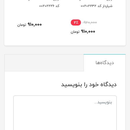
شیاردار کد 00202232
کد 00202226
شیاردار
2٪
920,000
910,000
مان
تومان
910,000
تومان
دیدگاه‌ها
دیدگاه خود را بنویسید