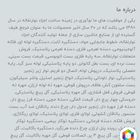
درباره ما
یکی از موفقیت های ما نوآوری در زمینه ساخت اجزاء نوارنقاله در سال
1380 می باشد که در ۲۰ سال اخیر محصولات ما به عنوان مرجع طیف
گسترده ای از صنایع ماشین سازی از جمله تولید کنندگان اجزاء
نوارنقاله، خطوط جابجایی مواد، دستگیره ثابت, دستگیره لوله ای, فلکه
آلومینیومی, دسته اهرمی فلزی, دسته اهرمی پلاستیک, فروش
متعلقات نوارنقاله, سه پایه فلزی, بست اتوبوسی, قیمت بست سینی,
بست نرده ای, بست بغل کانوایر, دو پایه پلاستیکی, لوله سبز گرد, پایه
مفصلی پلاستیک, درپوش لوله, اتصال دو فریم, نوار زیر زنجیر
پلاستیکی, نوار ناودانی پلاستیک, انواع زنجیر استیل, واشر سیلیکون,
بست سلفون کش طاقه, درپوش قوطی, مهره ته لوله ارزان, مهره ته
قوطی, فروش قفل فشاری, گل مهره پلاستیکی, گل پیچ پلاستیکی,
خروسکی چهار پرچ دار, قیمت المکی, دسته مچی, دسته فرز پیچ دار,
دسته فرز مهره دار, زنجیر مدول دار, چرخ دنده, یاتاقان ضد آب, بست
سنسور, یاتاقان کشوئی, لولای فلزی, لولای پلاستیک, لولای ریگلاژی,
فروش فلکه, دسته فرمانی, دستگیره توکار بیضی, دستگیره توکار
مستطیل, روبند پنل ارزان, چرخ دنده هرزگرد, دستگیره باکالیت, گل
مهره سه پر, گل پیچ 3 پر, اتصالات قوطی, گل مهره باکالیت, گل پیچ